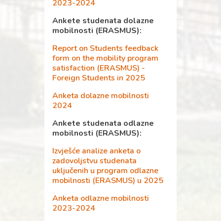
2023-2024
praksa - prijediplomski
Menadžment turizma i
Ankete studenata dolazne
sporta 2019-2020
mobilnosti (ERASMUS):
Anketa poslodavaca -
Report on Students feedback
praksa - prijediplomski
form on the mobility program
Održivi razvoj 2019-2020
satisfaction (ERASMUS) -
Foreign Students in 2025
Anketa poslodavaca -
praksa - diplomski
Anketa dolazne mobilnosti
Menadžment turizma i
2024
sporta 2019-2020
Ankete studenata odlazne
Anketa poslodavaca -
mobilnosti (ERASMUS):
praksa - prijediplomski
Održivi razvoj 2018-2019
Izvješće analize anketa o
zadovoljstvu studenata
uključenih u program odlazne
mobilnosti (ERASMUS) u 2025
Anketa odlazne mobilnosti
2023-2024