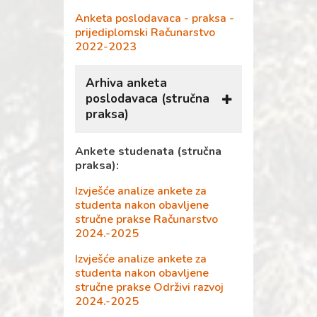
Anketa poslodavaca - praksa -
prijediplomski Računarstvo
2022-2023
Arhiva anketa
poslodavaca (stručna
praksa)
Ankete studenata (stručna
Anketa poslodavaca -
praksa):
praksa - prijediplomski
Menadžment turizma i
Izvješće analize ankete za
sporta 2021-2022
studenta nakon obavljene
stručne prakse Računarstvo
Anketa poslodavaca -
2024.-2025
praksa - prijediplomski
Računarstvo 2021-2022
Izvješće analize ankete za
studenta nakon obavljene
Anketa poslodavaca -
stručne prakse Održivi razvoj
praksa - prijediplomski
2024.-2025
Održivi razvoj 2021-2022