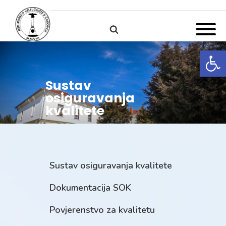
Open
Sustav
osiguravanja
kvalitete
Sustav osiguravanja kvalitete
Dokumentacija SOK
Povjerenstvo za kvalitetu