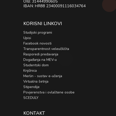
OIB: 31444990605
IBAN: HR88 23400091116034764
KORISNI LINKOVI
Studijski programi
Upisi
Facebook novosti
Transparentnost veleučilišta
Rasporedi predavanja
Događanja na MEV-u
Studentski dom
Knjižnica
Merlin - sustav e-učenja
Virtualna šetnja
Stipendije
Povjerenstva i ovlaštene osobe
SCEDULY
KONTAKT