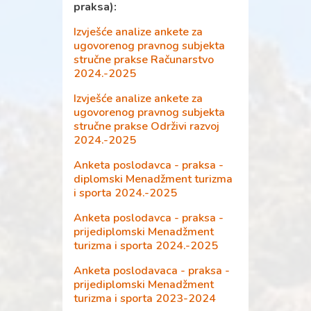
praksa):
2023.-2024.
Anketa prvostupnika 2019.
Anketa promovenata 2021.
Izvješće analize ankete za
Anketa prijelaznici
Anketa promovenata 2020.
ugovorenog pravnog subjekta
2022./2023.
stručne prakse Računarstvo
Anketa promovenata 2019.
Anketa prijelaznici
2024.-2025
2021./2022
.
Izvješće analize ankete za
Anketa prijelaznici
ugovorenog pravnog subjekta
2020./2021.
stručne prakse Održivi razvoj
2024.-2025
Anketa poslodavca - praksa -
diplomski Menadžment turizma
i sporta 2024.-2025
Anketa poslodavca - praksa -
prijediplomski Menadžment
turizma i sporta 2024.-2025
Anketa poslodavaca - praksa -
prijediplomski Menadžment
turizma i sporta 2023-2024