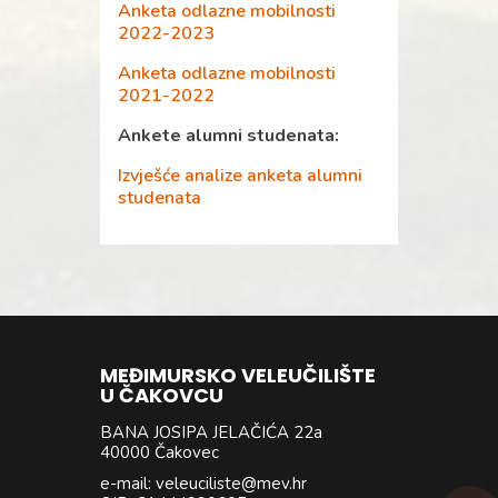
Anketa odlazne mobilnosti
2022-2023
Anketa odlazne mobilnosti
2021-2022
Ankete alumni studenata:
Izvješće analize anketa alumni
studenata
MEĐIMURSKO VELEUČILIŠTE
U ČAKOVCU
BANA JOSIPA JELAČIĆA 22a
40000 Čakovec
e-mail: veleuciliste@mev.hr