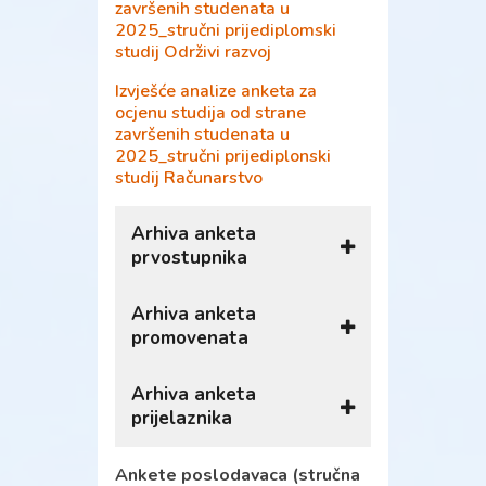
završenih studenata u
2025_stručni prijediplomski
studij Održivi razvoj
Izvješće analize anketa za
ocjenu studija od strane
završenih studenata u
2025_stručni prijediplonski
studij Računarstvo
Arhiva anketa
prvostupnika
Arhiva anketa
Anketa prvostupnika 2024.
promovenata
Anketa prvostupnika 2023.
Anketa prvostupnika 2022.
Arhiva anketa
Anketa promovenata 2024.
prijelaznika
Anketa prvostupnika 2021.
Anketa promovenata 2023.
Anketa prvostupnika 2020.
Anketa promovenata 2022.
Ankete poslodavaca (stručna
Anketa prijelaznici