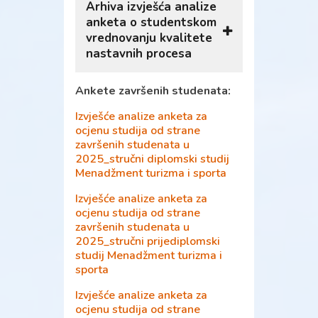
Arhiva izvješća analize
anketa o studentskom
vrednovanju kvalitete
nastavnih procesa
Ankete završenih studenata:
Izvještaj po provedenoj
evaluaciji izvedbe nastave
Izvješće analize anketa za
2021-2022
ocjenu studija od strane
završenih studenata u
Izvještaj po provedenoj
2025_stručni diplomski studij
evaluaciji izvedbe nastave
Menadžment turizma i sporta
2020-2021
Izvješće analize anketa za
Izvješće po provedenoj
ocjenu studija od strane
evaluaciji izvedbe nastave -
završenih studenata u
zimski semestar 2019./20
.
2025_stručni prijediplomski
Izvješće po provedenoj
studij Menadžment turizma i
evaluaciji izvedbe nastave -
sporta
ljetni semestar 2019./20
.
Izvješće analize anketa za
ocjenu studija od strane