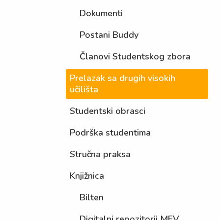
Dokumenti
Postani Buddy
Članovi Studentskog zbora
Prelazak sa drugih visokih
učilišta
Studentski obrasci
Podrška studentima
Stručna praksa
Knjižnica
Bilten
Digitalni repozitorij MEV