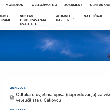
MOBILNOST
CJELOŽIVOTNO
DOKUMENTI
CENTAR OD
IJSKI
SUSTAV
ALUMNI I
NATJEČAJI
GRAMI
OSIGURAVANJA
KARIJERE
KVALITETE
30.4.2026
Odluka o uvjetima upisa (napredovanja) za vi
veleučilišta u Čakovcu