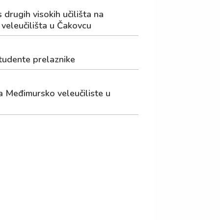
drugih visokih učilišta na
 veleučilišta u Čakovcu
studente prelaznike
na Međimursko veleučiliste u