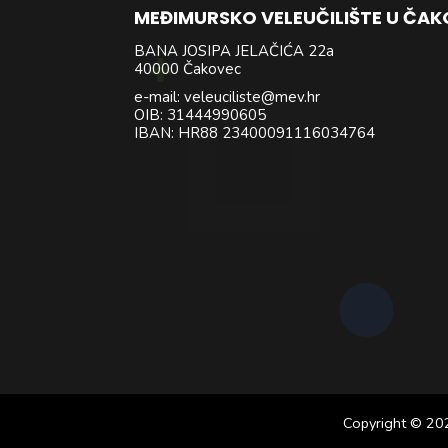
MEĐIMURSKO VELEUČILIŠTE U ČA
BANA JOSIPA JELAČIĆA 22a
40000 Čakovec
e-mail: veleuciliste@mev.hr
OIB: 31444990605
IBAN: HR88 23400091116034764
Copyright © 20