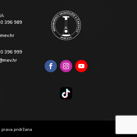
NA
40 396 989
mev.hr
40 396 999
@mev.hr
 prava pridržana