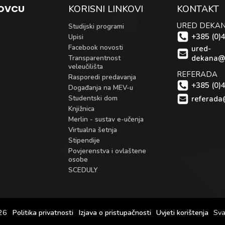
KOVCU
KORISNI LINKOVI
KONTAKT
URED DEKA
Studijski programi
+385 (0)
Upisi
Facebook novosti
ured-
Transparentnost
dekana@
veleučilišta
REFERADA
Rasporedi predavanja
+385 (0)
Događanja na MEV-u
Studentski dom
referada
Knjižnica
Merlin - sustav e-učenja
Virtualna šetnja
Stipendije
Povjerenstva i ovlaštene
osobe
SCEDULY
26
Politika privatnosti
Izjava o pristupačnosti
Uvjeti korištenja
Sva