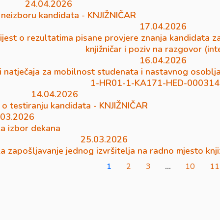
24.04.2026
 neizboru kandidata - KNJIŽNIČAR
17.04.2026
jest o rezultatima pisane provjere znanja kandidata z
knjižničar i poziv na razgovor (int
16.04.2026
i natječaja za mobilnost studenata i nastavnog osoblj
1-HR01-1-KA171-HED-000314
14.04.2026
 o testiranju kandidata - KNJIŽNIČAR
.03.2026
za izbor dekana
25.03.2026
za zapošljavanje jednog izvršitelja na radno mjesto knji
1
2
3
…
10
11