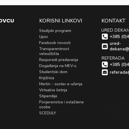
KOVCU
KORISNI LINKOVI
KONTAKT
URED DEKA
Studijski programi
+385 (0)
Upisi
Facebook novosti
ured-
Transparentnost
dekana@
veleučilišta
REFERADA
Rasporedi predavanja
+385 (0)
Događanja na MEV-u
Studentski dom
referada
Knjižnica
Merlin - sustav e-učenja
Virtualna šetnja
Stipendije
Povjerenstva i ovlaštene
osobe
SCEDULY