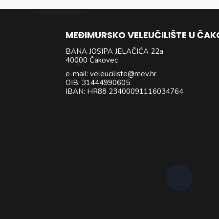
MEĐIMURSKO VELEUČILIŠTE U ČA
BANA JOSIPA JELAČIĆA 22a
40000 Čakovec
e-mail: veleuciliste@mev.hr
OIB: 31444990605
IBAN: HR88 23400091116034764