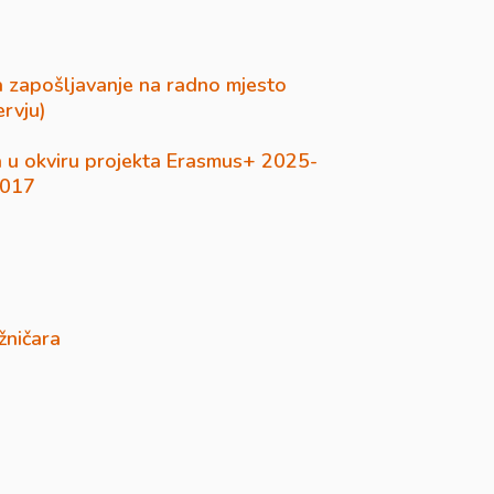
a zapošljavanje na radno mjesto
ervju)
a u okviru projekta Erasmus+ 2025-
017
žničara