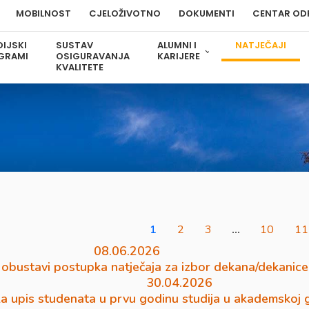
MOBILNOST
CJELOŽIVOTNO
DOKUMENTI
CENTAR OD
IJSKI
SUSTAV
ALUMNI I
NATJEČAJI
GRAMI
OSIGURAVANJA
KARIJERE
KVALITETE
1
2
3
…
10
11
08.06.2026
obustavi postupka natječaja za izbor dekana/dekanice
30.04.2026
za upis studenata u prvu godinu studija u akademskoj 