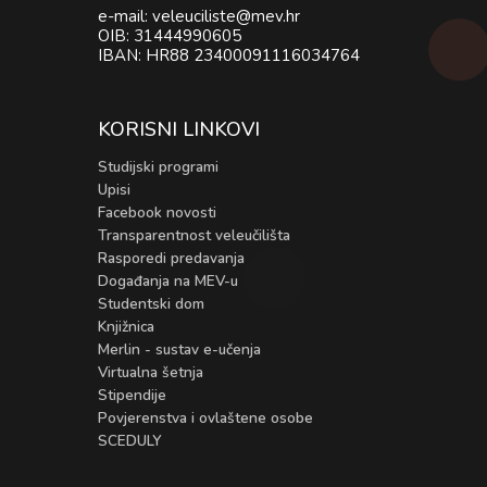
e-mail: veleuciliste@mev.hr
OIB: 31444990605
IBAN: HR88 23400091116034764
KORISNI LINKOVI
Studijski programi
Upisi
Facebook novosti
Transparentnost veleučilišta
Rasporedi predavanja
Događanja na MEV-u
Studentski dom
Knjižnica
Merlin - sustav e-učenja
Virtualna šetnja
Stipendije
Povjerenstva i ovlaštene osobe
SCEDULY