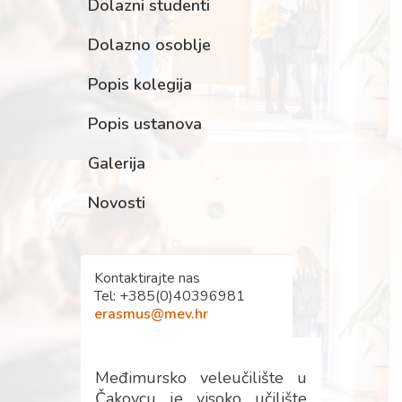
Dolazni studenti
Dolazno osoblje
Popis kolegija
Popis ustanova
Galerija
Novosti
Kontaktirajte nas
Tel: +385(0)40396981
erasmus@mev.hr
Međimursko veleučilište u
Čakovcu je visoko učilište