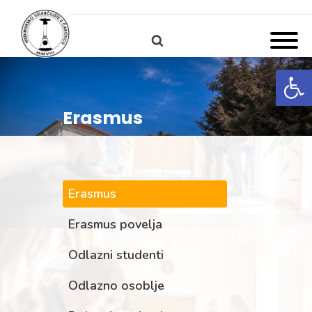
Open
Erasmus
Erasmus
Erasmus povelja
Odlazni studenti
Odlazno osoblje