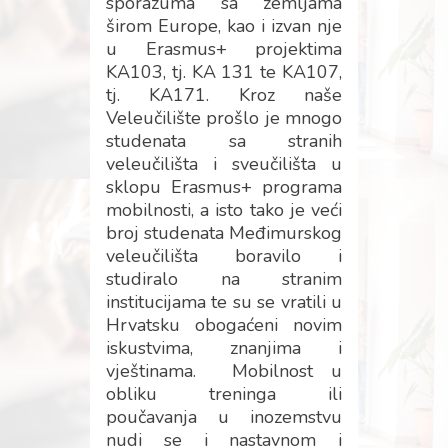
sporazuma sa zemljama
širom Europe, kao i izvan nje
u Erasmus+ projektima
KA103, tj. KA 131 te KA107,
tj. KA171. Kroz naše
Veleučilište prošlo je mnogo
studenata sa stranih
veleučilišta i sveučilišta u
sklopu Erasmus+ programa
mobilnosti, a isto tako je veći
broj studenata Međimurskog
veleučilišta boravilo i
studiralo na stranim
institucijama te su se vratili u
Hrvatsku obogaćeni novim
iskustvima, znanjima i
vještinama. Mobilnost u
obliku treninga ili
poučavanja u inozemstvu
nudi se i nastavnom i