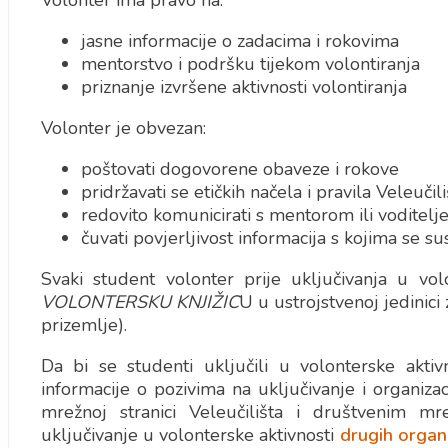
Volonter ima pravo na:
jasne informacije o zadacima i rokovima
mentorstvo i podršku tijekom volontiranja
priznanje izvršene aktivnosti volontiranja
Volonter je obvezan:
poštovati dogovorene obaveze i rokove
pridržavati se etičkih načela i pravila Veleučili
redovito komunicirati s mentorom ili voditelj
čuvati povjerljivost informacija s kojima se s
Svaki student volonter prije uključivanja u vol
VOLONTERSKU KNJIŽIC
U u ustrojstvenoj jedinici
prizemlje).
Da bi se studenti uključili u volonterske aktiv
informacije o pozivima na uključivanje i organizac
mrežnoj stranici Veleučilišta i društvenim m
uključivanje u volonterske aktivnosti
drugih organ