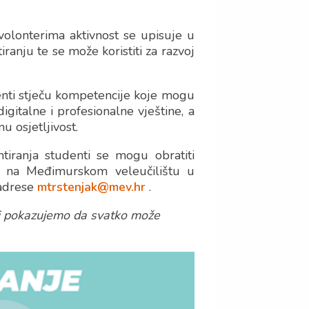
volonterima aktivnost se upisuje u
ranju te se može koristiti za razvoj
enti stječu kompetencije koje mogu
digitalne i profesionalne vještine, a
u osjetljivost.
iranja studenti se mogu obratiti
na Međimurskom veleučilištu u
adrese
mtrstenjak@mev.hr
.
 i pokazujemo da svatko može