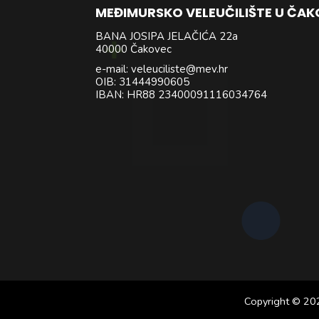
MEĐIMURSKO VELEUČILIŠTE U ČA
BANA JOSIPA JELAČIĆA 22a
40000 Čakovec
e-mail: veleuciliste@mev.hr
OIB: 31444990605
IBAN: HR88 23400091116034764
Copyright © 20