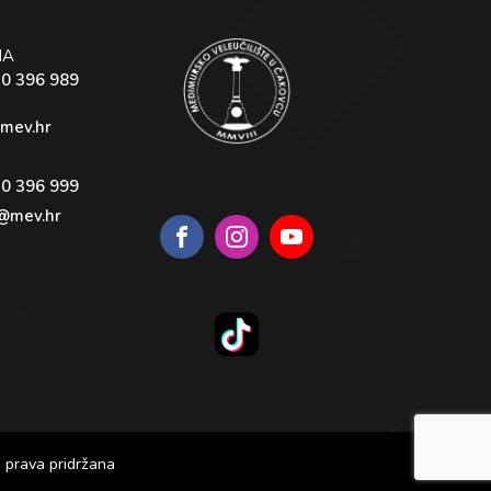
NA
40 396 989
mev.hr
40 396 999
@mev.hr
 prava pridržana