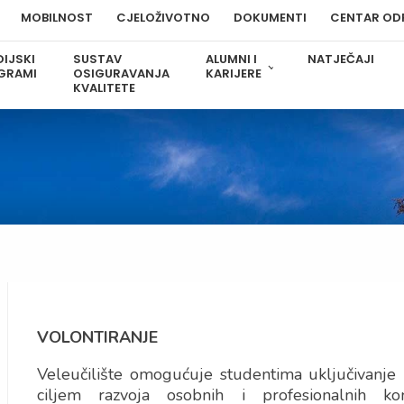
MOBILNOST
CJELOŽIVOTNO
DOKUMENTI
CENTAR OD
IJSKI
SUSTAV
ALUMNI I
NATJEČAJI
GRAMI
OSIGURAVANJA
KARIJERE
KVALITETE
VOLONTIRANJE
Veleučilište omogućuje studentima uključivanje u 
ciljem razvoja osobnih i profesionalnih kom