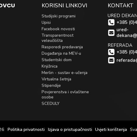
KOVCU
KORISNI LINKOVI
KONTAKT
URED DEKA
Studijski programi
+385 (0)
Upisi
Facebook novosti
ured-
Transparentnost
dekana@
veleučilišta
REFERADA
Rasporedi predavanja
+385 (0)
Događanja na MEV-u
Studentski dom
referada
Knjižnica
Merlin - sustav e-učenja
Virtualna šetnja
Stipendije
Povjerenstva i ovlaštene
osobe
SCEDULY
26
Politika privatnosti
Izjava o pristupačnosti
Uvjeti korištenja
Sva