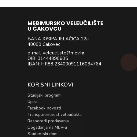
MEĐIMURSKO VELEUČILIŠTE
U ČAKOVCU
BANA JOSIPA JELAČIĆA 22a
40000 Čakovec
e-mail: veleuciliste@mev.hr
OIB: 31444990605
IBAN: HR88 23400091116034764
KORISNI LINKOVI
Studijski programi
Upisi
Facebook novosti
Transparentnost veleučilišta
Rasporedi predavanja
Događanja na MEV-u
Studentski dom