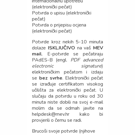
internacionalnu upotrebu
(elektronički pečat)
Potvrda o upisu (elektronički
pečat)
Potvrda o prijepisu ocjena
(elektronički pečat)
Potvrde kroz nekih 5-10 minuta
dolaze
ISKLJUČIVO
na vaš
MEV
mail
. E-potvrde se pečatiraju
PAdES-B (engl.
PDF advanced
electronic signature
)
elektroničkim pečatom i izdaju
se
bez svrhe
. Elektronički pečat
se izrađuje certifikatom visokog
učilišta za elektronički pečat. U
slučaju da potvrdu u roku od 30
minuta niste dobili na svoj e-mail
molim da se odmah javite na
helpdesk@mev.hr kako bi
provjerili o čemu se radi.
Brucoši svoje potvrde (njihove