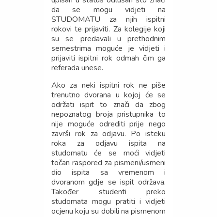
upisan u status odlušan što znači
da se mogu vidjeti na
STUDOMATU za njih ispitni
rokovi te prijaviti. Za kolegije koji
su se predavali u prethodnim
semestrima moguće je vidjeti i
prijaviti ispitni rok odmah čim ga
referada unese.
Ako za neki ispitni rok ne piše
trenutno dvorana u kojoj će se
održati ispit to znači da zbog
nepoznatog broja pristupnika to
nije moguće odrediti prije nego
završi rok za odjavu. Po isteku
roka za odjavu ispita na
studomatu će se moći vidjeti
točan raspored za pismeni/usmeni
dio ispita sa vremenom i
dvoranom gdje se ispit održava.
Također studenti preko
studomata mogu pratiti i vidjeti
ocjenu koju su dobili na pismenom