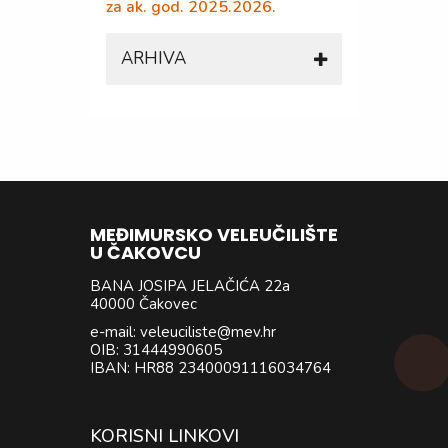
za ak. god. 2025.2026.
ARHIVA
Akcijski plan Centra za
razvoj karijera Međimurskog
veleučilišta u Čakovcu i
realizacija
Izvješće Centra za razvoj
karijera Međimurskog
MEĐIMURSKO VELEUČILIŠTE
U ČAKOVCU
veleučilišta u Čakovcu
BANA JOSIPA JELAČIĆA 22a
40000 Čakovec
e-mail: veleuciliste@mev.hr
OIB: 31444990605
IBAN: HR88 23400091116034764
KORISNI LINKOVI