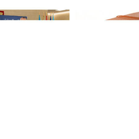
13. srpnja 2026.
Dekanu Međimurskog
8. srpnja 2026.
veleučilišta u Čakovcu
Javne obrane završnih r
priznanje za poseban
oprinos razvoju društvenih
znanosti