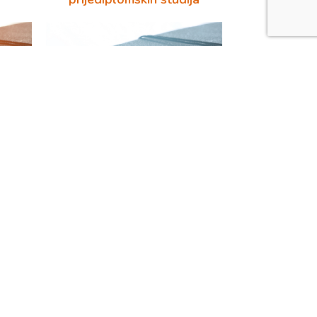
8. srpnja 2026.
adova
Javna obrana diplomskog
rada