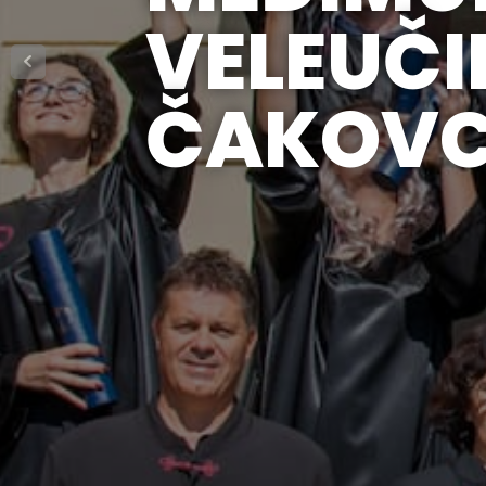
VELEUČIL
ČAKOV