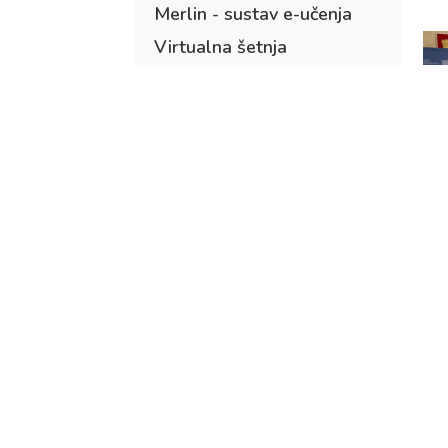
Merlin - sustav e-učenja
Virtualna šetnja
Stipendije
Povjerenstva i ovlaštene
osobe
SCEDULY
d