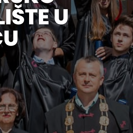
IŠTE U
CU