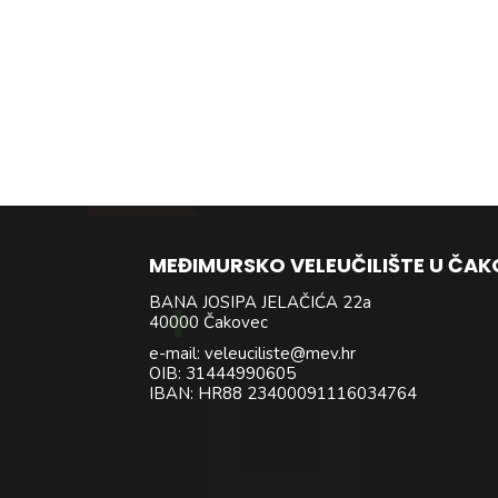
MEĐIMURSKO VELEUČILIŠTE U ČA
BANA JOSIPA JELAČIĆA 22a
40000 Čakovec
e-mail: veleuciliste@mev.hr
OIB: 31444990605
IBAN: HR88 23400091116034764