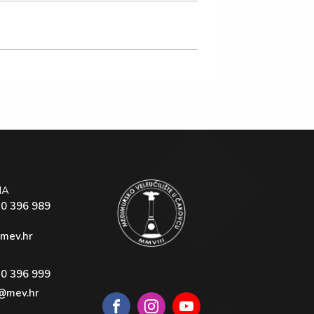
NA
40 396 989
mev.hr
40 396 999
@mev.hr