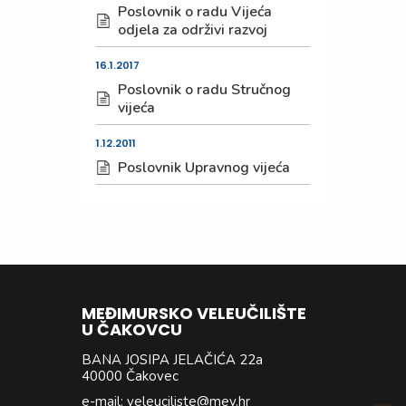
Poslovnik o radu Vijeća
odjela za održivi razvoj
16.1.2017
Poslovnik o radu Stručnog
vijeća
1.12.2011
Poslovnik Upravnog vijeća
MEĐIMURSKO VELEUČILIŠTE
U ČAKOVCU
BANA JOSIPA JELAČIĆA 22a
40000 Čakovec
e-mail: veleuciliste@mev.hr