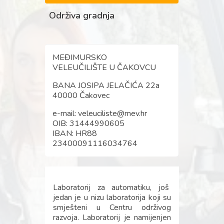
Održiva gradnja
MEĐIMURSKO
VELEUČILIŠTE U ČAKOVCU
BANA JOSIPA JELAČIĆA 22a
40000 Čakovec
e-mail: veleuciliste@mev.hr
OIB: 31444990605
IBAN: HR88
23400091116034764
Laboratorij za automatiku, još
jedan je u nizu laboratorija koji su
smješteni u Centru održivog
razvoja. Laboratorij je namijenjen