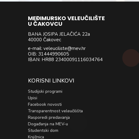
MEĐIMURSKO VELEUČILIŠTE
U ČAKOVCU
BANA JOSIPA JELAČIĆA 22a
40000 Čakovec
e-mail: veleuciliste@mev.hr
OIB: 31444990605
IBAN: HR88 23400091116034764
KORISNI LINKOVI
Studijski programi
Upisi
Facebook novosti
Transparentnost veleučilišta
Rasporedi predavanja
Događanja na MEV-u
Studentski dom
Knjižnica