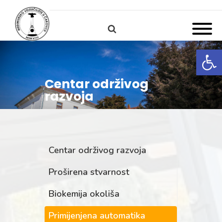
Open
Centar održivog
razvoja
Centar održivog razvoja
Proširena stvarnost
Biokemija okoliša
Primijenjena automatika