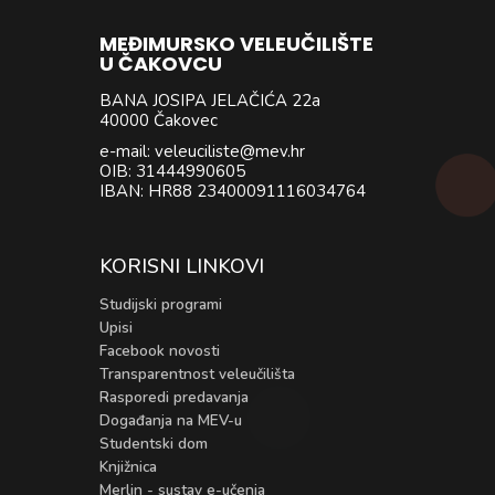
MEĐIMURSKO VELEUČILIŠTE
U ČAKOVCU
BANA JOSIPA JELAČIĆA 22a
40000 Čakovec
e-mail: veleuciliste@mev.hr
OIB: 31444990605
IBAN: HR88 23400091116034764
KORISNI LINKOVI
Studijski programi
Upisi
Facebook novosti
Transparentnost veleučilišta
Rasporedi predavanja
Događanja na MEV-u
Studentski dom
Knjižnica
Merlin - sustav e-učenja