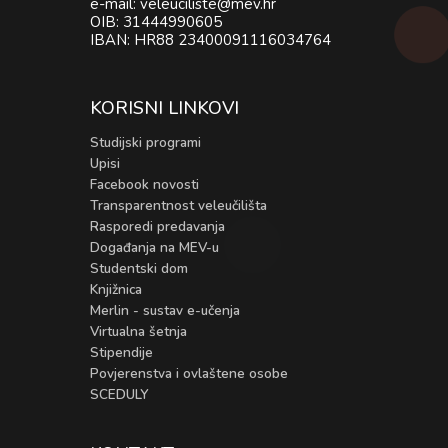
e-mail: veleuciliste@mev.hr
OIB: 31444990605
IBAN: HR88 23400091116034764
KORISNI LINKOVI
Studijski programi
Upisi
Facebook novosti
Transparentnost veleučilišta
Rasporedi predavanja
Događanja na MEV-u
Studentski dom
Knjižnica
Merlin - sustav e-učenja
Virtualna šetnja
Stipendije
Povjerenstva i ovlaštene osobe
SCEDULY