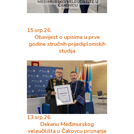
15.srp.26.
Obavijest o upisima u prve
godine stručnih prijediplomskih
studija
13.srp.26.
Dekanu Međimurskog
veleučilišta u Čakovcu priznanje