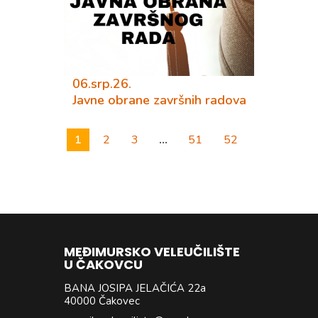
06.srp.26.
Javne obrane završnih radova
1
2
3
…
51
52
MEĐIMURSKO VELEUČILIŠTE
U ČAKOVCU
BANA JOSIPA JELAČIĆA 22a
40000 Čakovec