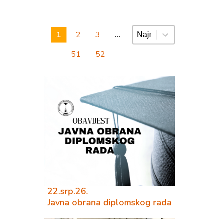
Sortiranje
1
2
3
…
51
52
22.srp.26.
Javna obrana diplomskog rada