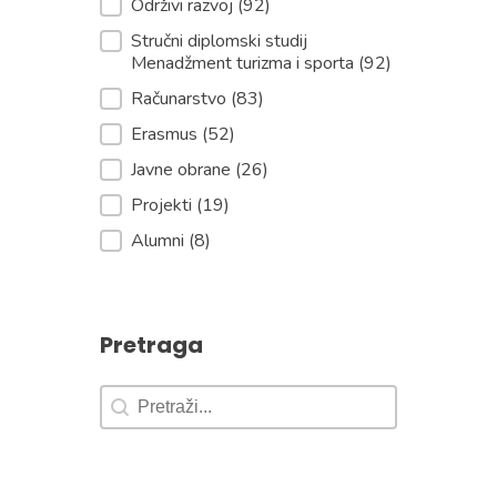
Održivi razvoj
(92)
Stručni diplomski studij
Menadžment turizma i sporta
(92)
Računarstvo
(83)
Erasmus
(52)
Javne obrane
(26)
Projekti
(19)
Alumni
(8)
Pretraga
Pretraga
Pretraga