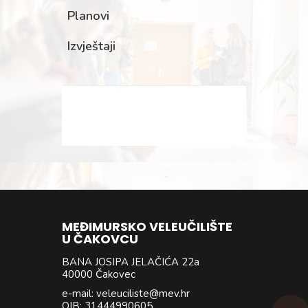
Planovi
Izvještaji
MEĐIMURSKO VELEUČILIŠTE
U ČAKOVCU
BANA JOSIPA JELAČIĆA 22a
40000 Čakovec
e-mail: veleuciliste@mev.hr
OIB: 31444990605