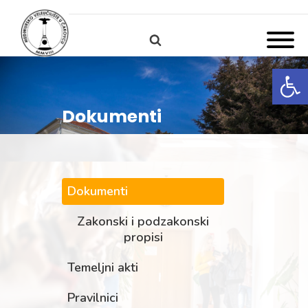
Open
Dokumenti
Dokumenti
Zakonski i podzakonski
propisi
Temeljni akti
Pravilnici