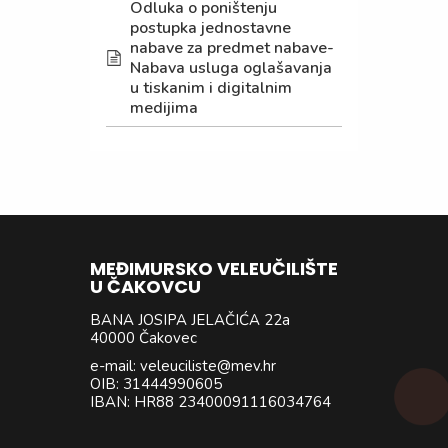
Odluka o poništenju
postupka jednostavne
nabave za predmet nabave-
Nabava usluga oglašavanja
u tiskanim i digitalnim
medijima
MEĐIMURSKO VELEUČILIŠTE
U ČAKOVCU
BANA JOSIPA JELAČIĆA 22a
40000 Čakovec
e-mail: veleuciliste@mev.hr
OIB: 31444990605
IBAN: HR88 23400091116034764