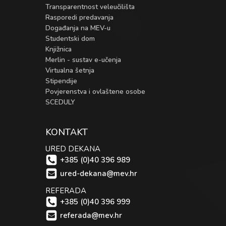
Transparentnost veleučilišta
Rasporedi predavanja
Događanja na MEV-u
Studentski dom
Knjižnica
Merlin - sustav e-učenja
Virtualna šetnja
Stipendije
Povjerenstva i ovlaštene osobe
SCEDULY
KONTAKT
URED DEKANA
+385 (0)40 396 989
ured-dekana@mev.hr
REFERADA
+385 (0)40 396 999
referada@mev.hr