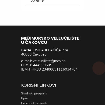
opreme
MEĐIMURSKO VELEUČILIŠTE
U ČAKOVCU
BANA JOSIPA JELAČIĆA 22a
40000 Čakovec
e-mail: veleuciliste@mev.hr
OIB: 31444990605
IBAN: HR88 23400091116034764
KORISNI LINKOVI
Studijski programi
Upisi
Facebook novosti