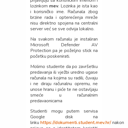
prijavljuju sa korisničkim imenom i
lozinkom
mev
. Lozinka je ista kao
i korisničko ime. Računala zbog
brzine rada i opterećenja mreže
nisu direktno spojena na centralni
server već se sve odvija lokalno.
Na svakom računalu je instaliran
Microsoft Defender AV
Protection pa je poželjno stick na
početku poskenirati.
Molimo studente da po završetku
predavanja ili vježbi uredno ugase
računala na kojima su radili, čuvaju
i ne diraju računalnu opremu, ne
unose hranu i piće te ne ostavljaju
smeće u računalnim
predavaonicama
Studenti mogu putem servisa
Google disk na
linku
https://dokumenti.student.mev.hr/
nakon