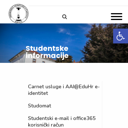
Open
Studentske
informacije
Carnet usluge i AAI@EduHr e-
identitet
Studomat
Studentski e-mail i office365
korisnički račun