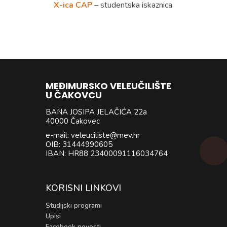
X-ica CAP
– studentska iskaznica
MEĐIMURSKO VELEUČILIŠTE
U ČAKOVCU
BANA JOSIPA JELAČIĆA 22a
40000 Čakovec
e-mail: veleuciliste@mev.hr
OIB: 31444990605
IBAN: HR88 23400091116034764
KORISNI LINKOVI
Studijski programi
Upisi
Facebook novosti