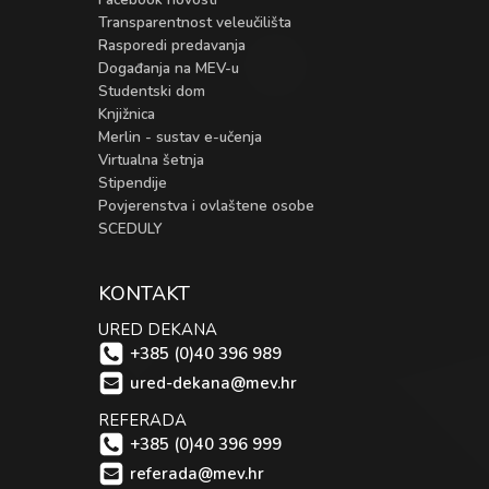
Transparentnost veleučilišta
Rasporedi predavanja
Događanja na MEV-u
Studentski dom
Knjižnica
Merlin - sustav e-učenja
Virtualna šetnja
Stipendije
Povjerenstva i ovlaštene osobe
SCEDULY
KONTAKT
URED DEKANA
+385 (0)40 396 989
ured-dekana@mev.hr
REFERADA
+385 (0)40 396 999
referada@mev.hr