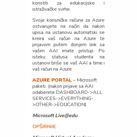
koristiti za edukacijske i
istraživačke svrhe.
Svoje korisničke račune za Azure
ostvarujete na način da nakon
upisa na ustanovu automatski se
kreira vaš račun na Azure te
prijavom putem donjem link sa
vašim AAI imate pristup. Po
isteku statusa studenta na
ustanovi briše se vaš AAI a time i
vaš račun na Azure
AZURE PORTAL
– Microsoft
paketi (nakon prijave sa AAI
odaberete DASHBOARD->ALL
SERVICES->EVERYTHING-
>OTHER->EDUCATION)
Microsoft Live@edu
OPŠIRNIJE