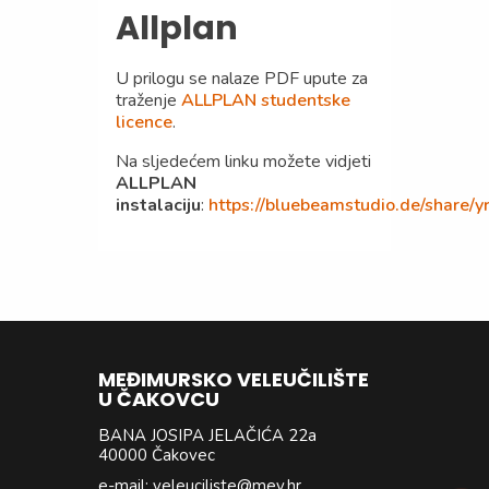
Allplan
U prilogu se nalaze PDF upute za
traženje
ALLPLAN studentske
licence
.
Na sljedećem linku možete vidjeti
ALLPLAN
instalaciju
:
https://bluebeamstudio.de/share/y
MEĐIMURSKO VELEUČILIŠTE
U ČAKOVCU
BANA JOSIPA JELAČIĆA 22a
40000 Čakovec
e-mail: veleuciliste@mev.hr