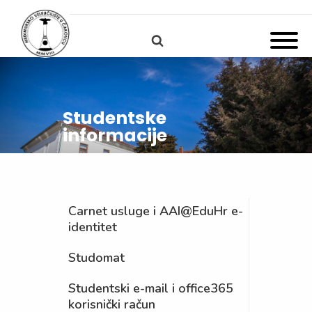
Studentske
informacije
Carnet usluge i AAI@EduHr e-
identitet
Studomat
Studentski e-mail i office365
korisnički račun