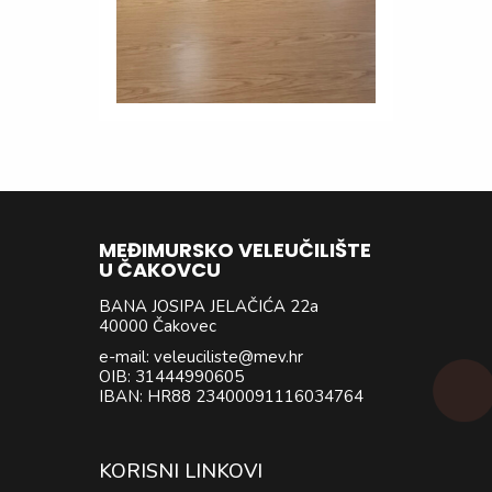
MEĐIMURSKO VELEUČILIŠTE
U ČAKOVCU
BANA JOSIPA JELAČIĆA 22a
40000 Čakovec
e-mail: veleuciliste@mev.hr
OIB: 31444990605
IBAN: HR88 23400091116034764
KORISNI LINKOVI