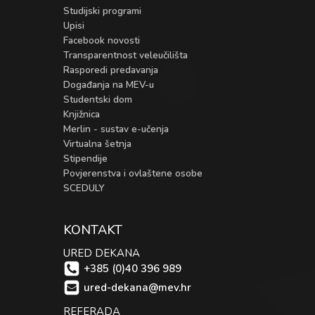
Studijski programi
Upisi
Facebook novosti
Transparentnost veleučilišta
Rasporedi predavanja
Događanja na MEV-u
Studentski dom
Knjižnica
Merlin - sustav e-učenja
Virtualna šetnja
Stipendije
Povjerenstva i ovlaštene osobe
SCEDULY
KONTAKT
URED DEKANA
+385 (0)40 396 989
ured-dekana@mev.hr
REFERADA