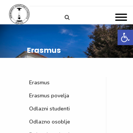
Open
Erasmus
Erasmus
Erasmus povelja
Odlazni studenti
Odlazno osoblje