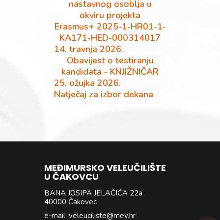
nastavnog osoblja u
okviru projekta
Erasmus+ 2025-1-HR01-1-
KA171-HED-000314017
14. travnja 2026.
Obavijest o testiranju
kandidata - KNJIŽNIČAR
25. ožujka 2026.
Natječaj za izbor dekana
MEĐIMURSKO VELEUČILIŠTE
U ČAKOVCU
BANA JOSIPA JELAČIĆA 22a
40000 Čakovec
e-mail: veleuciliste@mev.hr