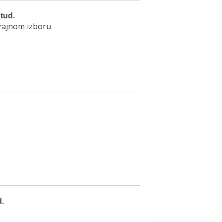
stud.
trajnom izboru
d.