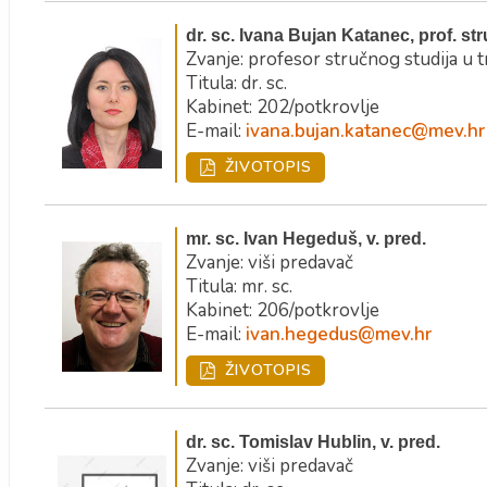
dr. sc. Ivana Bujan Katanec, prof. str
Zvanje: profesor stručnog studija u 
Titula: dr. sc.
Kabinet: 202/potkrovlje
E-mail:
ivana.bujan.katanec@mev.hr
ŽIVOTOPIS
mr. sc. Ivan Hegeduš, v. pred.
Zvanje: viši predavač
Titula: mr. sc.
Kabinet: 206/potkrovlje
E-mail:
ivan.hegedus@mev.hr
ŽIVOTOPIS
dr. sc. Tomislav Hublin, v. pred.
Zvanje: viši predavač