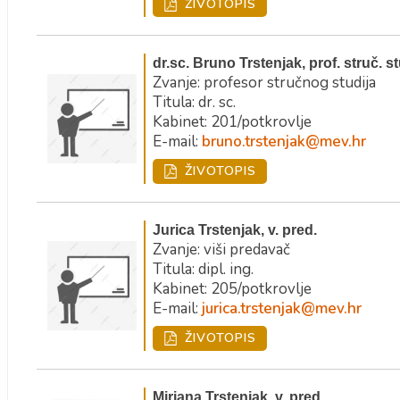
ŽIVOTOPIS
dr.sc. Bruno Trstenjak, prof. struč. s
Zvanje: profesor stručnog studija
Titula: dr. sc.
Kabinet: 201/potkrovlje
E-mail:
bruno.trstenjak@mev.hr
ŽIVOTOPIS
Jurica Trstenjak, v. pred.
Zvanje: viši predavač
Titula: dipl. ing.
Kabinet: 205/potkrovlje
E-mail:
jurica.trstenjak@mev.hr
ŽIVOTOPIS
Mirjana Trstenjak, v. pred.