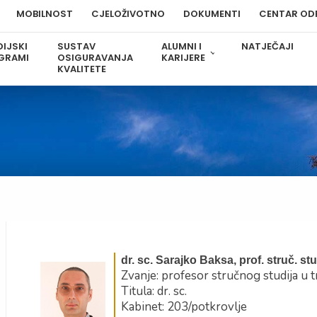
MOBILNOST
CJELOŽIVOTNO
DOKUMENTI
CENTAR OD
IJSKI
SUSTAV
ALUMNI I
NATJEČAJI
GRAMI
OSIGURAVANJA
KARIJERE
KVALITETE
dr. sc. Sarajko Baksa, prof. struč. stu
Zvanje: profesor stručnog studija u 
Titula: dr. sc.
Kabinet: 203/potkrovlje