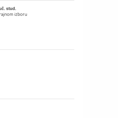
uč. stud.
trajnom izboru