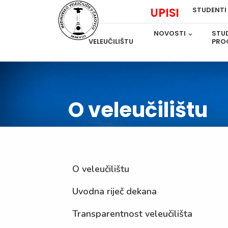
UPISI
STUDENTI
O
NOVOSTI
STUD
VELEUČILIŠTU
PRO
O veleučilištu
O veleučilištu
Uvodna riječ dekana
Transparentnost veleučilišta