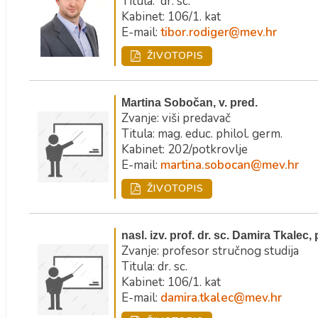
Titula:
dr. sc.
Kabinet: 106/1. kat
E-mail:
tibor.rodiger@mev.hr
ŽIVOTOPIS
Martina Sobočan, v. pred.
Zvanje: viši predavač
Titula:
mag. educ. philol. germ.
Kabinet: 202/potkrovlje
E-mail:
martina.sobocan@mev.hr
ŽIVOTOPIS
nasl. izv. prof. dr. sc. Damira Tkalec, 
Zvanje: profesor stručnog studija
Titula: dr. sc.
Kabinet: 106/1. kat
E-mail:
damira.tkalec@mev.hr