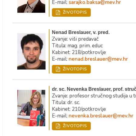
E-mail:
sarajko.baksa@mev.hr
ŽIVOTOPIS
Nenad Breslauer, v. pred.
Zvanje: viši predavač
Titula: mag. prim. educ
Kabinet: 218/potkrovlje
E-mail:
nenad.breslauer@mev.hr
ŽIVOTOPIS
dr. sc. Nevenka Breslauer, prof. struč
Zvanje: profesor stručnog studija u 
Titula: dr. sc.
Kabinet: 210/potkrovlje
E-mail:
nevenka.breslauer@mev.hr
ŽIVOTOPIS