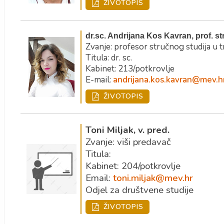
ŽIVOTOPIS
dr.sc. Andrijana Kos Kavran, prof. st
Zvanje: profesor stručnog studija u 
Titula: dr. sc.
Kabinet: 213/potkrovlje
E-mail:
andrijana.kos.kavran@mev.h
ŽIVOTOPIS
Toni Miljak, v. pred.
Zvanje: viši predavač
Titula:
Kabinet: 204/potkrovlje
Email:
toni.miljak@mev.hr
Odjel za društvene studije
ŽIVOTOPIS