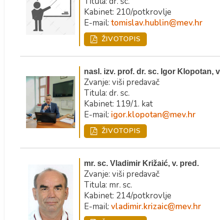
Titula: dr. sc.
Kabinet: 210/potkrovlje
E-mail:
tomislav.hublin@mev.hr
ŽIVOTOPIS
nasl. izv. prof. dr. sc. Igor Klopotan, v
Zvanje: viši predavač
Titula: dr. sc.
Kabinet: 119/1. kat
E-mail:
igor.klopotan@mev.hr
ŽIVOTOPIS
mr. sc. Vladimir Križaić, v. pred.
Zvanje: viši predavač
Titula: mr. sc.
Kabinet: 214/potkrovlje
E-mail:
vladimir.krizaic@mev.hr