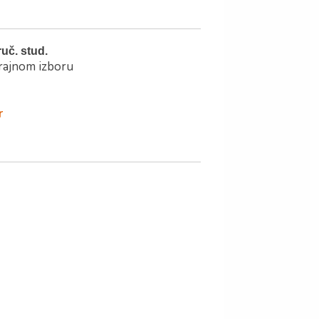
ruč. stud.
trajnom izboru
r