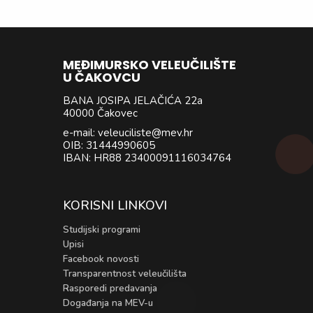
MEĐIMURSKO VELEUČILIŠTE
U ČAKOVCU
BANA JOSIPA JELAČIĆA 22a
40000 Čakovec
e-mail: veleuciliste@mev.hr
OIB: 31444990605
IBAN: HR88 23400091116034764
KORISNI LINKOVI
Studijski programi
Upisi
Facebook novosti
Transparentnost veleučilišta
Rasporedi predavanja
Događanja na MEV-u