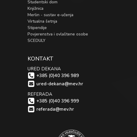
Studentski dom
Knjižnica
Merlin - sustav e-učenja
Virtualna šetnja
Stipendije
Povjerenstva i ovlaštene osobe
SCEDULY
KONTAKT
URED DEKANA
+385 (0)40 396 989
ured-dekana@mev.hr
REFERADA
+385 (0)40 396 999
referada@mev.hr