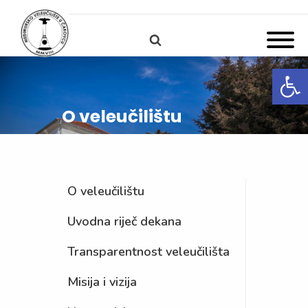
Open
O veleučilištu
O veleučilištu
Uvodna riječ dekana
Transparentnost veleučilišta
Misija i vizija