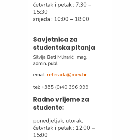
četvrtak i petak : 7:30 –
15:30
srijeda : 10:00 – 18:00
Savjetnica za
studentska pitanja
Silvija Beti Mlinarić, mag.
admin. publ.
email:
referada@mev.hr
tel: +385 (0)40 396 999
Radno vrijeme za
studente:
ponedjeljak, utorak,
četvrtak i petak : 12:00 –
15:00