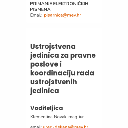
PRIMANJE ELEKTRONIČKIH
PISMENA
Email:
pisarnica@mev.hr
Ustrojstvena
jedinica za pravne
poslove i
koordinaciju rada
ustrojstvenih
jedinica
Voditeljica
Klementina Novak, mag. iur.
email:
ured-dekana@mev.hr