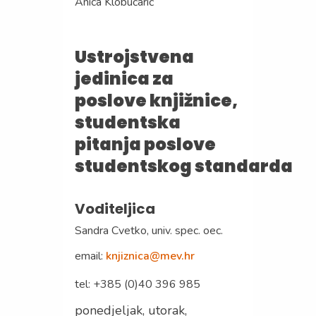
Anica Klobučarić
Ustrojstvena
jedinica za
poslove knjižnice,
studentska
pitanja poslove
studentskog standarda
Voditeljica
Sandra Cvetko, univ. spec. oec.
email:
knjiznica@mev.hr
tel: +385 (0)40 396 985
ponedjeljak, utorak,