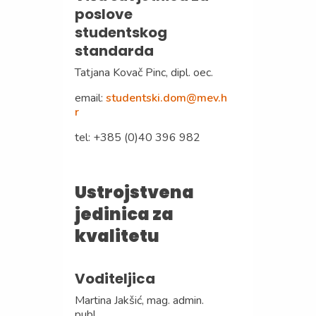
poslove
studentskog
standarda
Tatjana Kovač Pinc, dipl. oec.
email:
studentski.dom@mev.h
r
tel: +385 (0)40 396 982
Ustrojstvena
jedinica za
kvalitetu
Voditeljica
Martina Jakšić, mag. admin.
publ.