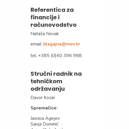
Referentica za
financije i
računovodstvo
Nataša Novak
email:
blagajna@mev.hr
tel: +385 (0)40 396 988
Stručni radnik na
tehničkom
održavanju
Davor Kozar
Spremačice:
Jasnica Agejev
Sanja Dominić