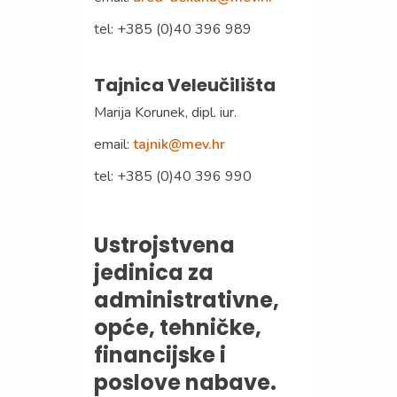
tel: +385 (0)40 396 989
Tajnica Veleučilišta
Marija Korunek, dipl. iur.
email:
tajnik@mev.hr
tel: +385 (0)40 396 990
Ustrojstvena
jedinica za
administrativne,
opće, tehničke,
financijske i
poslove nabave.