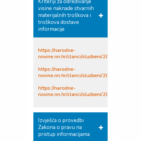
Kriteriji za određivanje
visine naknade stvarnih
materijalnih troškova i
troškova dostave
informacije
https://narodne-
novine.nn.hr/clanci/sluzbeni/2014_01_12_2
https://narodne-
novine.nn.hr/clanci/sluzbeni/2014_02_15_3
https://narodne-
novine.nn.hr/clanci/sluzbeni/2022_12_141_
Izvješća o provedbi
Zakona o pravu na
pristup informacijama