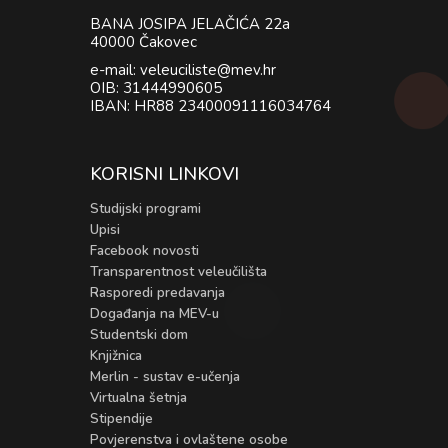
BANA JOSIPA JELAČIĆA 22a
40000 Čakovec
e-mail: veleuciliste@mev.hr
OIB: 31444990605
IBAN: HR88 23400091116034764
KORISNI LINKOVI
Studijski programi
Upisi
Facebook novosti
Transparentnost veleučilišta
Rasporedi predavanja
Događanja na MEV-u
Studentski dom
Knjižnica
Merlin - sustav e-učenja
Virtualna šetnja
Stipendije
Povjerenstva i ovlaštene osobe