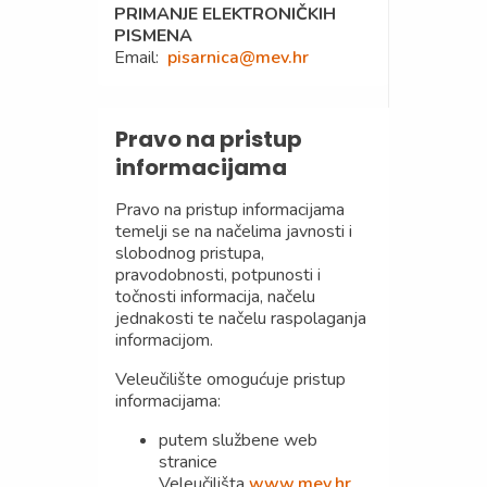
PRIMANJE ELEKTRONIČKIH
PISMENA
Email:
pisarnica@mev.hr
Pravo na pristup
informacijama
Pravo na pristup informacijama
temelji se na načelima javnosti i
slobodnog pristupa,
pravodobnosti, potpunosti i
točnosti informacija, načelu
jednakosti te načelu raspolaganja
informacijom.
Veleučilište omogućuje pristup
informacijama:
putem službene web
stranice
Veleučilišta
www.mev.hr