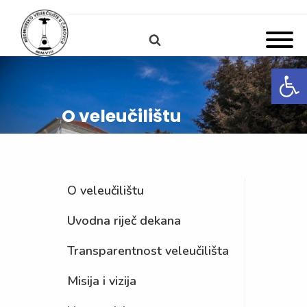
Open
O veleučilištu
O veleučilištu
Uvodna riječ dekana
Transparentnost veleučilišta
Misija i vizija