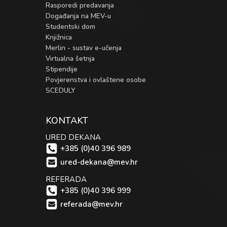
Rasporedi predavanja
Događanja na MEV-u
Studentski dom
Knjižnica
Merlin - sustav e-učenja
Virtualna šetnja
Stipendije
Povjerenstva i ovlaštene osobe
SCEDULY
KONTAKT
URED DEKANA
+385 (0)40 396 989
ured-dekana@mev.hr
REFERADA
+385 (0)40 396 999
referada@mev.hr