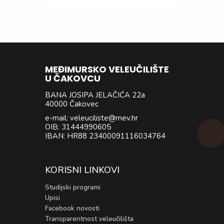
MEĐIMURSKO VELEUČILIŠTE
U ČAKOVCU
BANA JOSIPA JELAČIĆA 22a
40000 Čakovec
e-mail: veleuciliste@mev.hr
OIB: 31444990605
IBAN: HR88 23400091116034764
KORISNI LINKOVI
Studijski programi
Upisi
Facebook novosti
Transparentnost veleučilišta