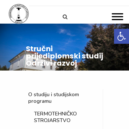
Open
Stručni
prijediplomski studij
Održivi razvoj
O studiju i studijskom
programu
TERMOTEHNIČKO
STROJARSTVO