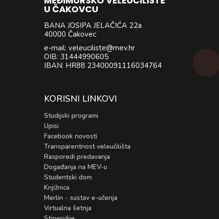
MEĐIMURSKO VELEUČILIŠTE
U ČAKOVCU
BANA JOSIPA JELAČIĆA 22a
40000 Čakovec
e-mail: veleuciliste@mev.hr
OIB: 31444990605
IBAN: HR88 23400091116034764
KORISNI LINKOVI
Studijski programi
Upisi
Facebook novosti
Transparentnost veleučilišta
Rasporedi predavanja
Događanja na MEV-u
Studentski dom
Knjižnica
Merlin - sustav e-učenja
Virtualna šetnja
Stipendije