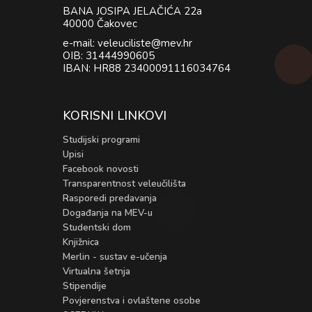
BANA JOSIPA JELAČIĆA 22a
40000 Čakovec
e-mail: veleuciliste@mev.hr
OIB: 31444990605
IBAN: HR88 23400091116034764
KORISNI LINKOVI
Studijski programi
Upisi
Facebook novosti
Transparentnost veleučilišta
Rasporedi predavanja
Događanja na MEV-u
Studentski dom
Knjižnica
Merlin - sustav e-učenja
Virtualna šetnja
Stipendije
Povjerenstva i ovlaštene osobe