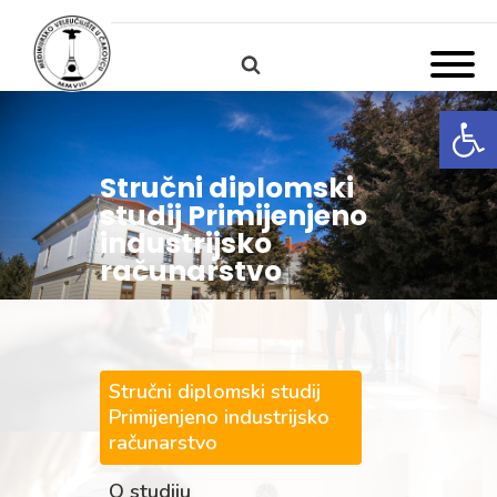
Open
Stručni diplomski
studij Primijenjeno
industrijsko
računarstvo
Stručni diplomski studij
Primijenjeno industrijsko
računarstvo
O studiju