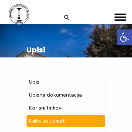
Open
Upisi
Upisi
Upisna dokumentacija
Korisni linkovi
Kako se upisati