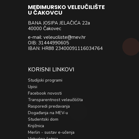
MEĐIMURSKO VELEUČILIŠTE
U ČAKOVCU
BANA JOSIPA JELAČIĆA 22a
40000 Čakovec
e-mail: veleuciliste@mev.hr
OIB: 31444990605
IBAN: HR88 23400091116034764
KORISNI LINKOVI
Studijski programi
Upisi
Facebook novosti
Transparentnost veleučilišta
Rasporedi predavanja
Događanja na MEV-u
Studentski dom
Knjižnica
Merlin - sustav e-učenja
Virtualna šetnja