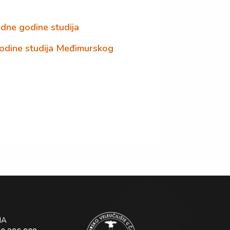
edne godine studija
godine studija Međimurskog
NA