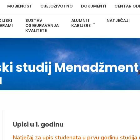
MOBILNOST
CJELOŽIVOTNO
DOKUMENTI
CENTAR OD
IJSKI
SUSTAV
ALUMNI I
NATJEČAJI
GRAMI
OSIGURAVANJA
KARIJERE
KVALITETE
ski studij Menadžment
a
Upisi u 1. godinu
Natječaj za upis studenata u prvu godinu studij