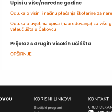
Upisi u više/naredne godine
Odluka o visini i načinu plaćanja školarine za nar
Odluka o uvjetima upisa (napredovanja) za više 
veleučilišta u Čakovcu
Prijelaz s drugih visokih učilišta
OPŠIRNIJE
KOVCU
KORISNI LINKOVI
KONTAKT
URED DEKA
Studijski programi