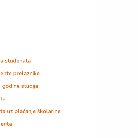
ka studenata
dente prelaznike
e godine studija
nta
ta uz plaćanje školarine
denta