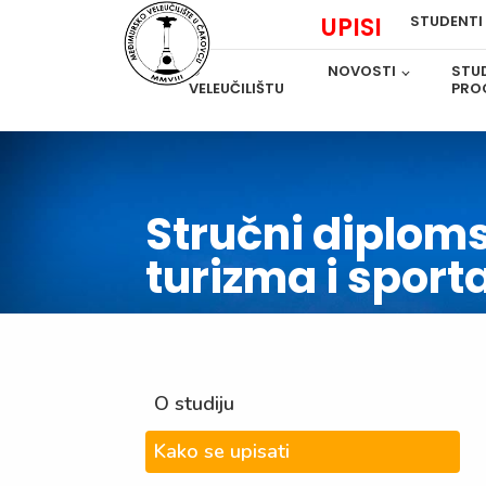
UPISI
STUDENTI
O
NOVOSTI
STUD
VELEUČILIŠTU
PRO
Stručni diplom
turizma i sport
O studiju
Kako se upisati