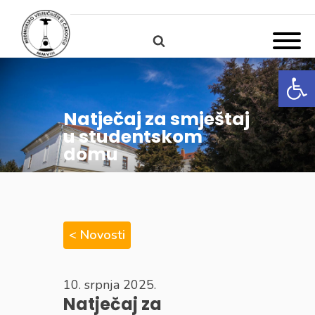
Open
Natječaj za smještaj
u studentskom
domu
< Novosti
10. srpnja 2025.
Natječaj za