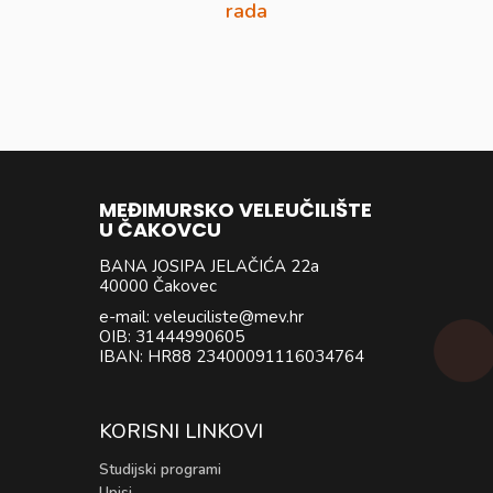
rada
MEĐIMURSKO VELEUČILIŠTE
U ČAKOVCU
BANA JOSIPA JELAČIĆA 22a
40000 Čakovec
e-mail: veleuciliste@mev.hr
OIB: 31444990605
IBAN: HR88 23400091116034764
KORISNI LINKOVI
Studijski programi
Upisi