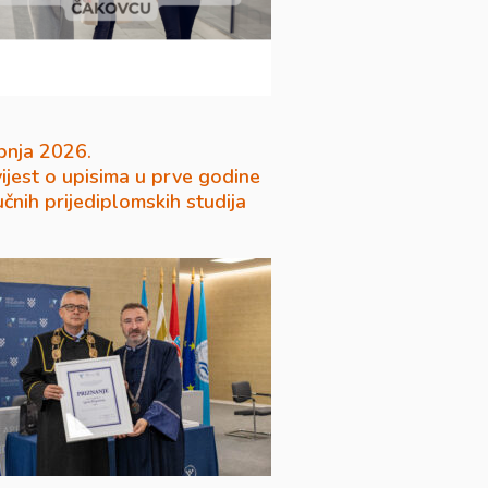
pnja 2026.
ijest o upisima u prve godine
učnih prijediplomskih studija