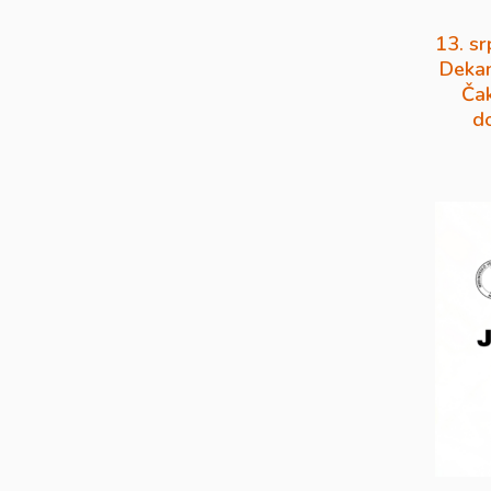
13. sr
Dekan
Čak
d