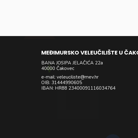
MEĐIMURSKO VELEUČILIŠTE U ČA
BANA JOSIPA JELAČIĆA 22a
40000 Čakovec
e-mail: veleuciliste@mev.hr
OIB: 31444990605
IBAN: HR88 23400091116034764