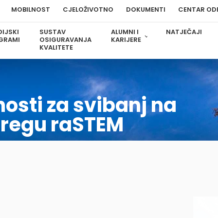
MOBILNOST
CJELOŽIVOTNO
DOKUMENTI
CENTAR OD
IJSKI
SUSTAV
ALUMNI I
NATJEČAJI
GRAMI
OSIGURAVANJA
KARIJERE
KVALITETE
osti za svibanj na
bregu raSTEM