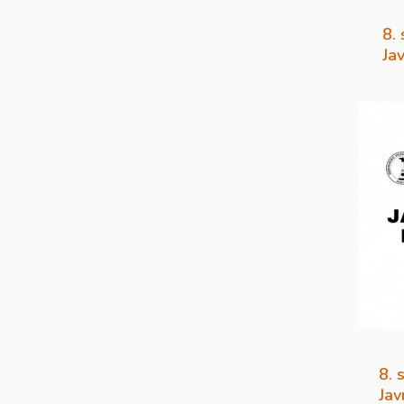
8.
Ja
8. 
Jav