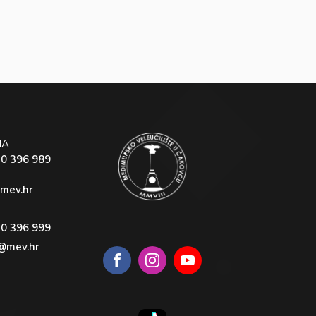
NA
40 396 989
mev.hr
40 396 999
@mev.hr