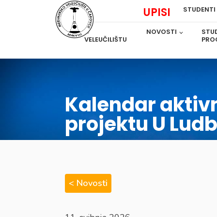
UPISI
STUDENTI
O
NOVOSTI
STUD
VELEUČILIŠTU
PRO
Kalendar aktivn
projektu U Lud
< Novosti