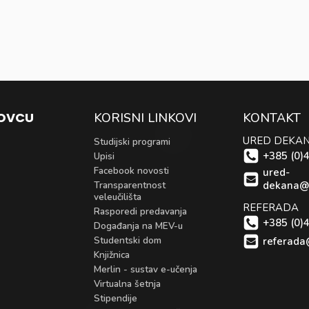
KOVCU
KORISNI LINKOVI
KONTAKT
URED DEKA
Studijski programi
+385 (0)
Upisi
Facebook novosti
ured-
Transparentnost
dekana@
veleučilišta
REFERADA
Rasporedi predavanja
+385 (0)
Događanja na MEV-u
Studentski dom
referada
Knjižnica
Merlin - sustav e-učenja
Virtualna šetnja
Stipendije