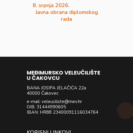
8. srpnja 2026.
Javna obrana diplomskog
rada
MEĐIMURSKO VELEUČILIŠTE
U ČAKOVCU
BANA JOSIPA JELAČIĆA 22a
40000 Čakovec
e-mail: veleuciliste@mev.hr
OIB: 31444990605
IBAN: HR88 23400091116034764
KORISNI LINKOVI