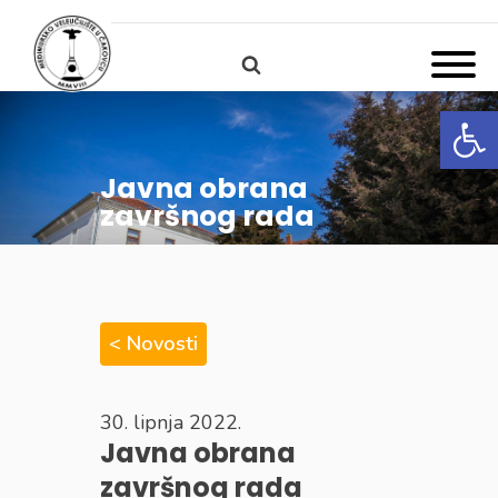
Open
Javna obrana
završnog rada
< Novosti
30. lipnja 2022.
Javna obrana
završnog rada