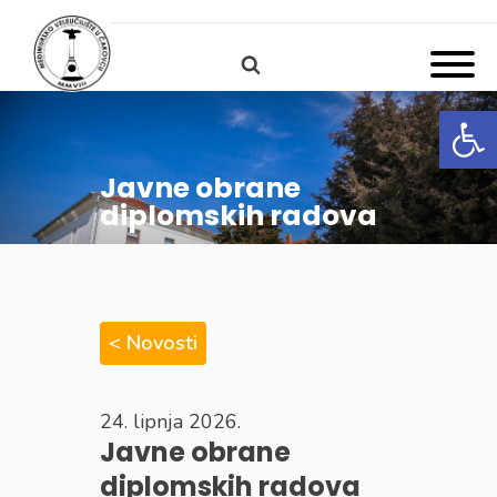
Open
Javne obrane
diplomskih radova
< Novosti
24. lipnja 2026.
Javne obrane
diplomskih radova