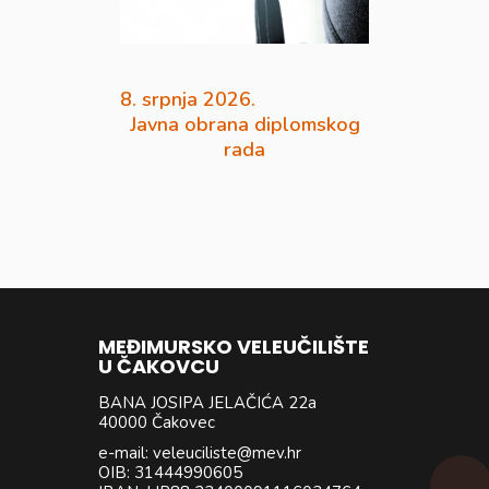
8. srpnja 2026.
Javna obrana diplomskog
rada
MEĐIMURSKO VELEUČILIŠTE
U ČAKOVCU
BANA JOSIPA JELAČIĆA 22a
40000 Čakovec
e-mail: veleuciliste@mev.hr
OIB: 31444990605