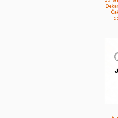
13. sr
Dekan
Čak
d
8.