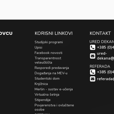
KOVCU
KORISNI LINKOVI
KONTAKT
URED DEKA
Studijski programi
+385 (0)
Upisi
Facebook novosti
ured-
Transparentnost
dekana@
veleučilišta
REFERADA
Rasporedi predavanja
+385 (0)
Događanja na MEV-u
Studentski dom
referada
Knjižnica
Merlin - sustav e-učenja
Virtualna šetnja
Stipendije
Povjerenstva i ovlaštene
osobe