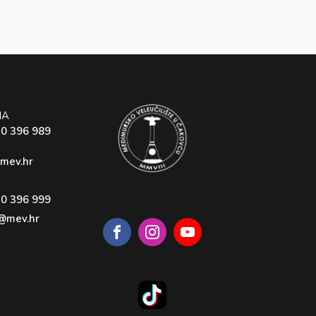
NA
40 396 989
mev.hr
40 396 999
@mev.hr