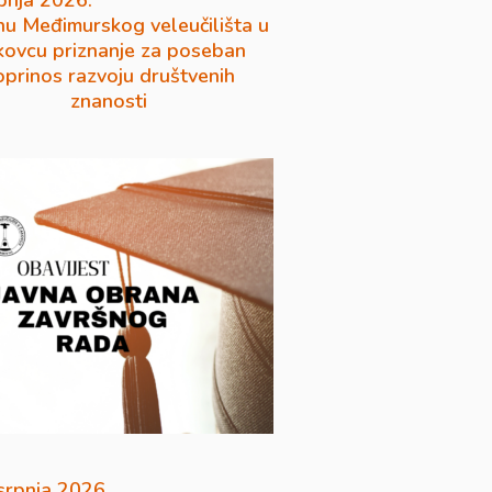
pnja 2026.
u Međimurskog veleučilišta u
ovcu priznanje za poseban
oprinos razvoju društvenih
znanosti
 srpnja 2026.