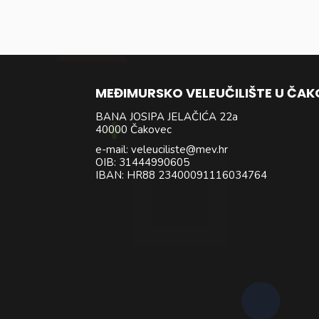
MEĐIMURSKO VELEUČILIŠTE U ČA
BANA JOSIPA JELAČIĆA 22a
40000 Čakovec
e-mail: veleuciliste@mev.hr
OIB: 31444990605
IBAN: HR88 23400091116034764