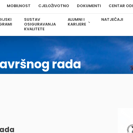
MOBILNOST
CJELOŽIVOTNO
DOKUMENTI
CENTAR OD
IJSKI
SUSTAV
ALUMNI I
NATJEČAJI
GRAMI
OSIGURAVANJA
KARIJERE
KVALITETE
završnog rada
rada