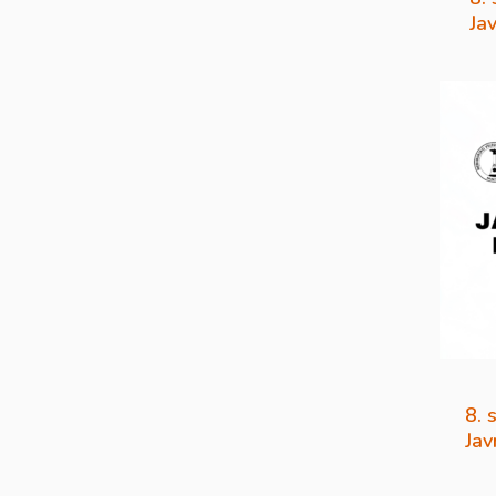
Ja
8. 
Jav