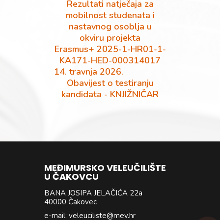
Rezultati natječaja za
mobilnost studenata i
nastavnog osoblja u
okviru projekta
Erasmus+ 2025-1-HR01-1-
KA171-HED-000314017
14. travnja 2026.
Obavijest o testiranju
kandidata - KNJIŽNIČAR
MEĐIMURSKO VELEUČILIŠTE
U ČAKOVCU
BANA JOSIPA JELAČIĆA 22a
40000 Čakovec
e-mail: veleuciliste@mev.hr