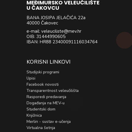
MEĐIMURSKO VELEUČILIŠTE
U ČAKOVCU
BANA JOSIPA JELAČIĆA 22a
40000 Čakovec
e-mail: veleuciliste@mev.hr
OIB: 31444990605
IBAN: HR88 23400091116034764
KORISNI LINKOVI
Studijski programi
Upisi
Facebook novosti
Transparentnost veleučilišta
Rasporedi predavanja
Događanja na MEV-u
Studentski dom
Knjižnica
Merlin - sustav e-učenja
Virtualna šetnja