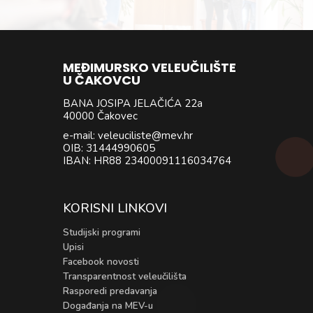
MEĐIMURSKO VELEUČILIŠTE
U ČAKOVCU
BANA JOSIPA JELAČIĆA 22a
40000 Čakovec
e-mail: veleuciliste@mev.hr
OIB: 31444990605
IBAN: HR88 23400091116034764
KORISNI LINKOVI
Studijski programi
Upisi
Facebook novosti
Transparentnost veleučilišta
Rasporedi predavanja
Događanja na MEV-u