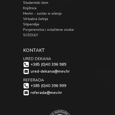
Studentski dom
Knjižnica
Merlin - sustav e-učenja
Virtualna šetnja
Stipendije
Povjerenstva i ovlaštene osobe
SCEDULY
KONTAKT
URED DEKANA
+385 (0)40 396 989
ured-dekana@mev.hr
REFERADA
+385 (0)40 396 999
referada@mev.hr