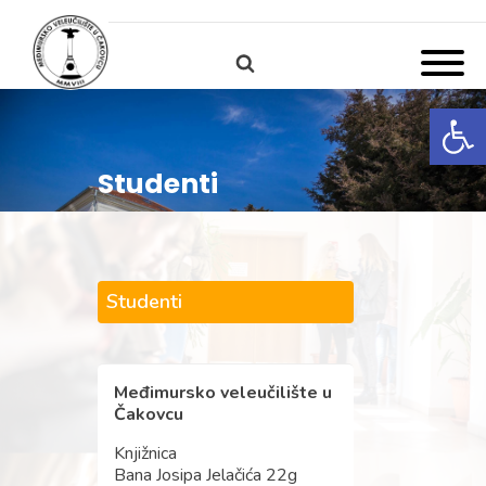
Open
Studenti
Studenti
Međimursko veleučilište u
Čakovcu
Knjižnica
Bana Josipa Jelačića 22g