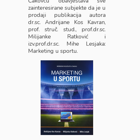
Čakovcu obavještava sve
zainteresirane subjekte da je u
prodaji publikacija autora
dr.sc. Andrijane Kos Kavran,
prof. struč. stud., prof.dr.sc.
Milijanke Ratković i
izv.prof.dr.sc. Mihe Lesjaka:
Marketing u sportu.