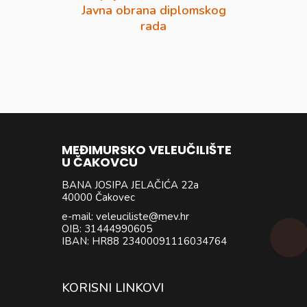
Javna obrana diplomskog
rada
MEĐIMURSKO VELEUČILIŠTE
U ČAKOVCU
BANA JOSIPA JELAČIĆA 22a
40000 Čakovec
e-mail: veleuciliste@mev.hr
OIB: 31444990605
IBAN: HR88 23400091116034764
KORISNI LINKOVI