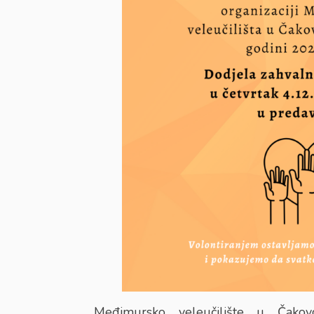
Međimursko veleučilište u Čakovc