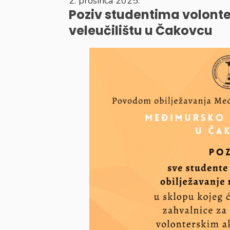
2. prosinca 2025.
Poziv studentima volon
veleučilištu u Čakovcu