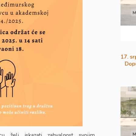
17. sr
Dopu
u želi iskazati zahvalnost svojim