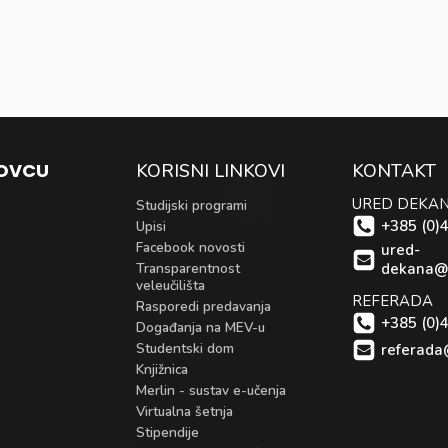
KOVCU
KORISNI LINKOVI
KONTAKT
URED DEKA
Studijski programi
+385 (0)
Upisi
Facebook novosti
ured-
Transparentnost
dekana@
veleučilišta
REFERADA
Rasporedi predavanja
+385 (0)
Događanja na MEV-u
Studentski dom
referada
Knjižnica
Merlin - sustav e-učenja
Virtualna šetnja
Stipendije