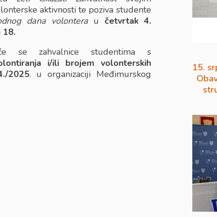
lonterske aktivnosti te poziva studente
dnog dana volontera
u
četvrtak 4.
 18.
će se zahvalnice studentima s
ntiranja i/ili brojem volonterskih
15. sr
4./2025
. u organizaciji Međimurskog
Obav
str