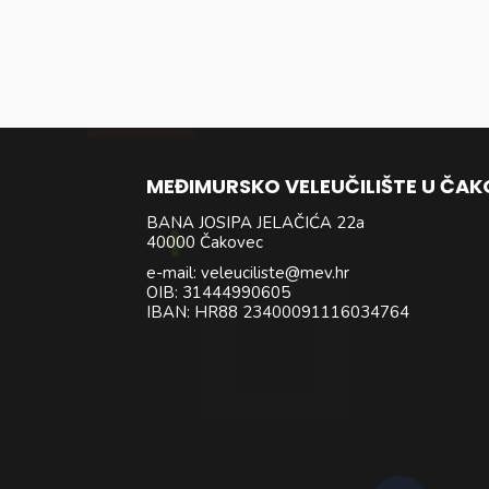
MEĐIMURSKO VELEUČILIŠTE U ČA
BANA JOSIPA JELAČIĆA 22a
40000 Čakovec
e-mail: veleuciliste@mev.hr
OIB: 31444990605
IBAN: HR88 23400091116034764