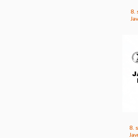
8.
Ja
8. 
Jav