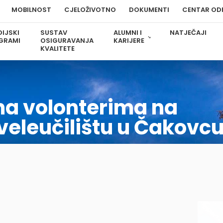
MOBILNOST
CJELOŽIVOTNO
DOKUMENTI
CENTAR OD
IJSKI
SUSTAV
ALUMNI I
NATJEČAJI
GRAMI
OSIGURAVANJA
KARIJERE
KVALITETE
ma volonterima na
eleučilištu u Čakovc