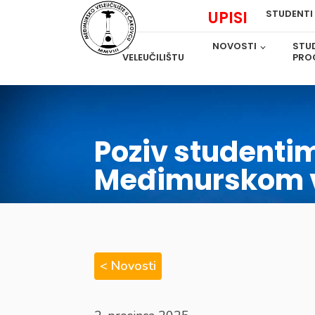
UPISI
STUDENTI
O
NOVOSTI
STUD
VELEUČILIŠTU
PRO
Poziv studenti
Međimurskom v
< Novosti