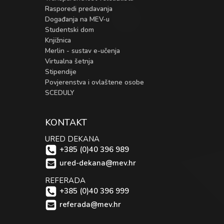
Rasporedi predavanja
Događanja na MEV-u
Studentski dom
Knjižnica
Merlin - sustav e-učenja
Virtualna šetnja
Stipendije
Povjerenstva i ovlaštene osobe
SCEDULY
KONTAKT
URED DEKANA
+385 (0)40 396 989
ured-dekana@mev.hr
REFERADA
+385 (0)40 396 999
referada@mev.hr