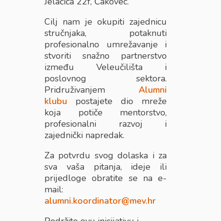
Jelačića 22f, Čakovec.
Cilj nam je okupiti zajednicu
stručnjaka, potaknuti
profesionalno umrežavanje i
stvoriti snažno partnerstvo
između Veleučilišta i
poslovnog sektora.
Pridruživanjem
Alumni
klubu
postajete dio mreže
koja potiče mentorstvo,
profesionalni razvoj i
zajednički napredak.
Za potvrdu svog dolaska i za
sva vaša pitanja, ideje ili
prijedloge obratite se na e-
mail:
alumni.koordinator@mev.hr