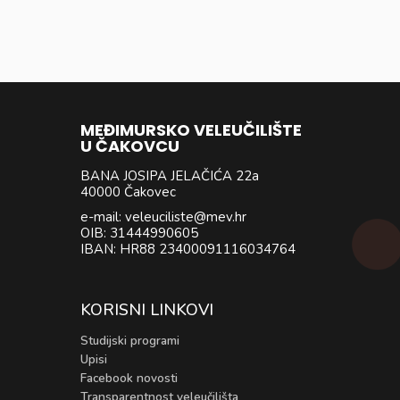
MEĐIMURSKO VELEUČILIŠTE
U ČAKOVCU
BANA JOSIPA JELAČIĆA 22a
40000 Čakovec
e-mail: veleuciliste@mev.hr
OIB: 31444990605
IBAN: HR88 23400091116034764
KORISNI LINKOVI
Studijski programi
Upisi
Facebook novosti
Transparentnost veleučilišta