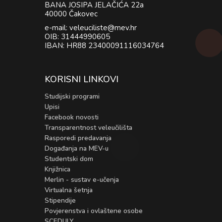
BANA JOSIPA JELAČIĆA 22a
40000 Čakovec
e-mail: veleuciliste@mev.hr
OIB: 31444990605
IBAN: HR88 23400091116034764
KORISNI LINKOVI
Studijski programi
Upisi
Facebook novosti
Transparentnost veleučilišta
Rasporedi predavanja
Događanja na MEV-u
Studentski dom
Knjižnica
Merlin - sustav e-učenja
Virtualna šetnja
Stipendije
Povjerenstva i ovlaštene osobe
SCEDULY