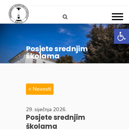
Open
Posjete srednjim
školama
< Novosti
29. siječnja 2026.
Posjete srednjim
školama