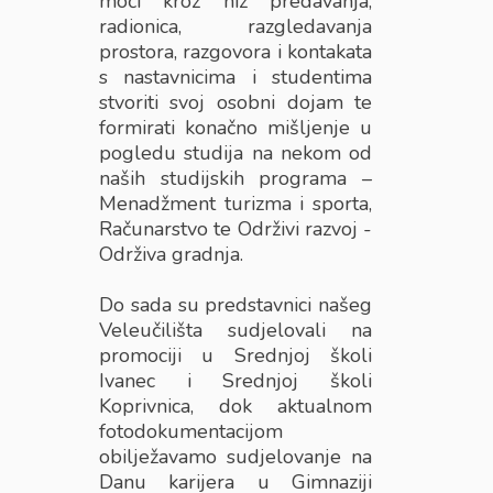
moći kroz niz predavanja,
radionica, razgledavanja
prostora, razgovora i kontakata
s nastavnicima i studentima
stvoriti svoj osobni dojam te
formirati konačno mišljenje u
pogledu studija na nekom od
naših studijskih programa –
Menadžment turizma i sporta,
Računarstvo te Održivi razvoj -
Održiva gradnja.
Do sada su predstavnici našeg
Veleučilišta sudjelovali na
promociji u Srednjoj školi
Ivanec i Srednjoj školi
Koprivnica, dok aktualnom
fotodokumentacijom
obilježavamo sudjelovanje na
Danu karijera u Gimnaziji