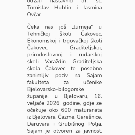
odžali nastavnici dr. sc.
Tomislav Hublin i Jasmina
Ovčar.
Čeka nas još „turneja“ u
Tehničkoj školi Čakovec,
Ekonomskoj i trgovačkoj školi
Čakovec, Graditeljskoj,
prirodoslovnoj i rudarskoj
školi Varaždin, Graditeljska
škola Čakovec te posebno
zanimljiv poziv na Sajam
fakulteta za učenike
Bjelovarsko-bilogorske
županije, u Bjelovaru, 16.
veljače 2026. godine, gdje se
očekuje oko 600 maturanata
iz Bjelovara, Čazme, Garešnice,
Daruvara i Grubišnog Polja.
Sajam je otvoren za javnost,