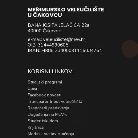
MEĐIMURSKO VELEUČILIŠTE
U ČAKOVCU
BANA JOSIPA JELAČIĆA 22a
40000 Čakovec
e-mail: veleuciliste@mev.hr
OIB: 31444990605
IBAN: HR88 23400091116034764
KORISNI LINKOVI
Studijski programi
Upisi
Facebook novosti
Transparentnost veleučilišta
Rasporedi predavanja
Događanja na MEV-u
Studentski dom
Knjižnica
Merlin - sustav e-učenja