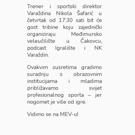
Trener i sportski direktor
Varaždina Nikola Šafarić u
četvrtak od 17:30 sati bit će
gost tribine koju zajednički
organiziraju Međimursko
veleučilište u Čakovcu,
podcast Igralište i NK
Varaždin.
Ovakvim susretima gradimo
suradnju s obrazovnim
institucijama i mladima
približavamo svijet
profesionalnog sporta – jer
nogomet je više od igre.
Vidimo se na MEV-u!