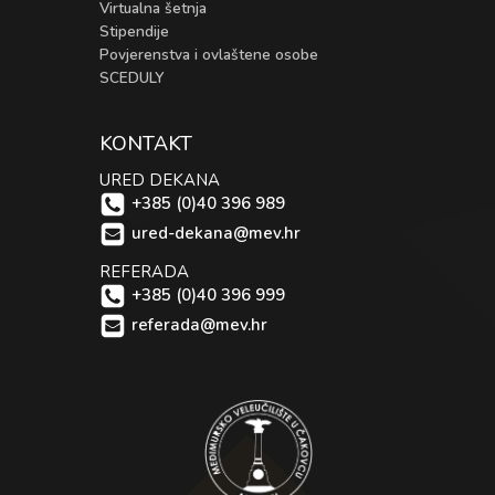
Virtualna šetnja
Stipendije
Povjerenstva i ovlaštene osobe
SCEDULY
KONTAKT
URED DEKANA
+385 (0)40 396 989
ured-dekana@mev.hr
REFERADA
+385 (0)40 396 999
referada@mev.hr