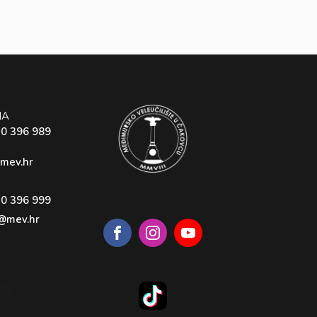
NA
40 396 989
mev.hr
40 396 999
@mev.hr