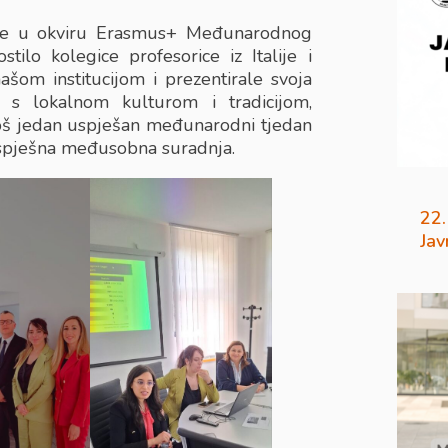
 je u okviru Erasmus+ Međunarodnog
ilo kolegice profesorice iz Italije i
šom institucijom i prezentirale svoja
e s lokalnom kulturom i tradicijom,
 još jedan uspješan međunarodni tjedan
uspješna međusobna suradnja.
22.
Jav