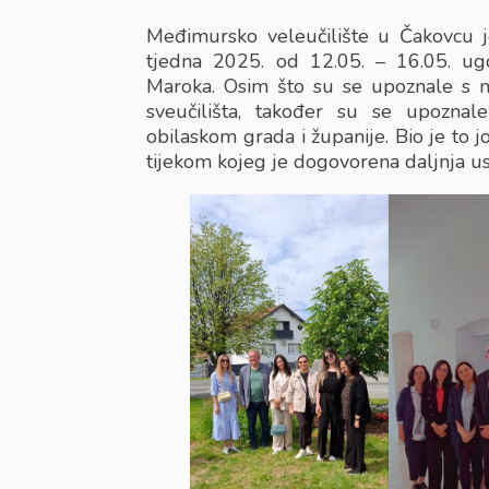
Međimursko veleučilište u Čakovcu
tjedna 2025. od 12.05. – 16.05. ugost
Maroka. Osim što su se upoznale s na
sveučilišta, također su se upoznal
obilaskom grada i županije. Bio je to
tijekom kojeg je dogovorena daljnja 