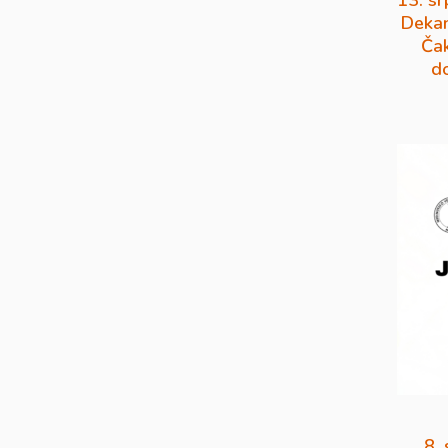
13. sr
Dekan
Čak
d
8.