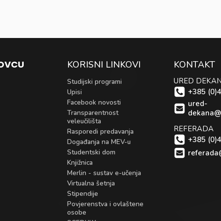
KOVCU
KORISNI LINKOVI
KONTAKT
URED DEKA
Studijski programi
+385 (0)
Upisi
Facebook novosti
ured-
Transparentnost
dekana@
veleučilišta
REFERADA
Rasporedi predavanja
+385 (0)
Događanja na MEV-u
Studentski dom
referada
Knjižnica
Merlin - sustav e-učenja
Virtualna šetnja
Stipendije
Povjerenstva i ovlaštene
osobe