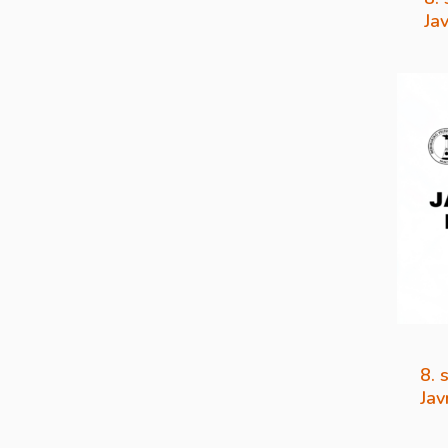
Ja
8. 
Jav