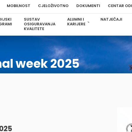
MOBILNOST
CJELOŽIVOTNO
DOKUMENTI
CENTAR OD
IJSKI
SUSTAV
ALUMNI I
NATJEČAJI
GRAMI
OSIGURAVANJA
KARIJERE
KVALITETE
nal week 2025
2025