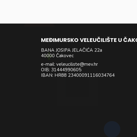
MEĐIMURSKO VELEUČILIŠTE U ČA
BANA JOSIPA JELAČIĆA 22a
40000 Čakovec
e-mail: veleuciliste@mev.hr
OIB: 31444990605
IBAN: HR88 23400091116034764