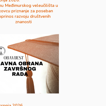
pnja 2026.
u Međimurskog veleučilišta u
ovcu priznanje za poseban
oprinos razvoju društvenih
znanosti
 srpnja 2026.