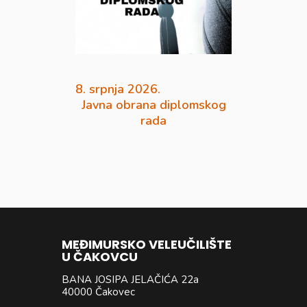
8. srpnja 2026.
Javna obrana diplomskog
rada
MEĐIMURSKO VELEUČILIŠTE
U ČAKOVCU
BANA JOSIPA JELAČIĆA 22a
40000 Čakovec