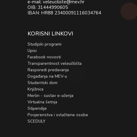
e-mail: veleuciliste@mev.hr
OIB: 31444990605
IBAN: HR88 23400091116034764
KORISNI LINKOVI
Studijski programi
Upisi
Facebook novosti
Transparentnost veleučilišta
Rasporedi predavanja
Događanja na MEV-u
Studentski dom
Knjižnica
Merlin - sustav e-učenja
Virtualna šetnja
Stipendije
Povjerenstva i ovlaštene osobe
SCEDULY