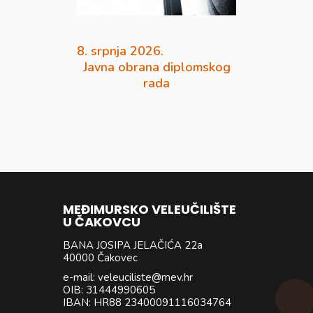
8. srpnja 2026.
Javna obrana diplomskog
rada
MEĐIMURSKO VELEUČILIŠTE
U ČAKOVCU
BANA JOSIPA JELAČIĆA 22a
40000 Čakovec
e-mail: veleuciliste@mev.hr
OIB: 31444990605
IBAN: HR88 23400091116034764