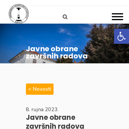
Open
Javne obrane
završnih radova
< Novosti
8. rujna 2023.
Javne obrane
završnih radova