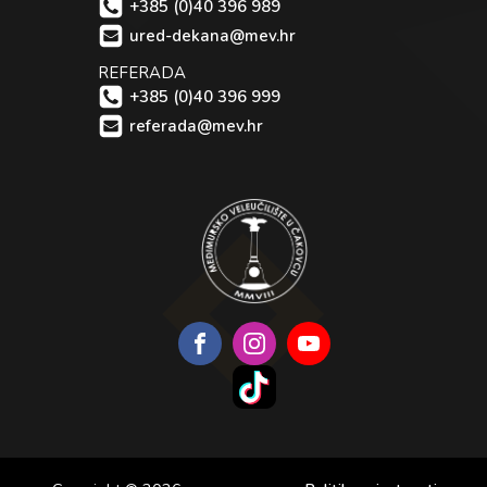
+385 (0)40 396 989
ured-dekana@mev.hr
REFERADA
+385 (0)40 396 999
referada@mev.hr