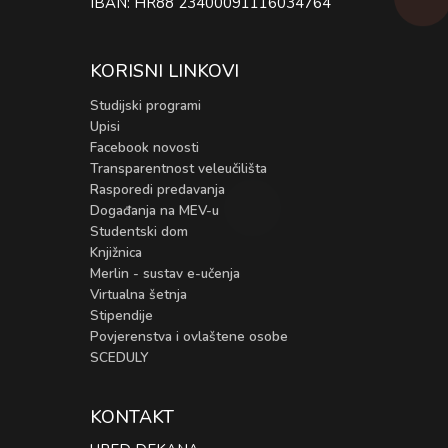
IBAN: HR88 23400091116034764
KORISNI LINKOVI
Studijski programi
Upisi
Facebook novosti
Transparentnost veleučilišta
Rasporedi predavanja
Događanja na MEV-u
Studentski dom
Knjižnica
Merlin - sustav e-učenja
Virtualna šetnja
Stipendije
Povjerenstva i ovlaštene osobe
SCEDULY
KONTAKT