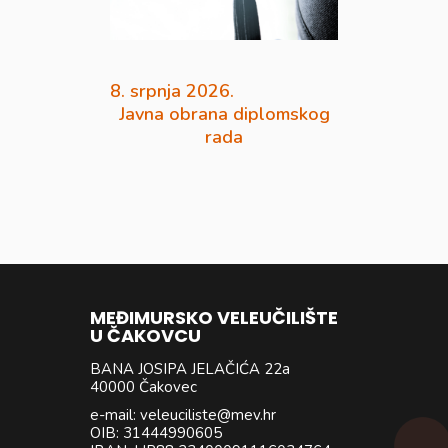
8. srpnja 2026.
Javna obrana diplomskog
rada
MEĐIMURSKO VELEUČILIŠTE
U ČAKOVCU
BANA JOSIPA JELAČIĆA 22a
40000 Čakovec
e-mail: veleuciliste@mev.hr
OIB: 31444990605