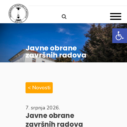
Open
Javne obrane
završnih radova
< Novosti
7. srpnja 2026.
Javne obrane
završnih radova