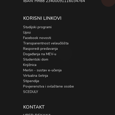
IBAN: HR88 23400091116034764
KORISNI LINKOVI
Studijski programi
Upisi
Facebook novosti
Transparentnost veleučilišta
Rasporedi predavanja
Događanja na MEV-u
Studentski dom
Knjižnica
Merlin - sustav e-učenja
Virtualna šetnja
Stipendije
Povjerenstva i ovlaštene osobe
SCEDULY
KONTAKT