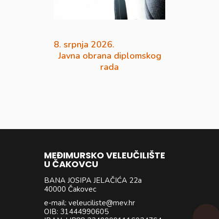
8. srpnja 2026.
Javna obrana diplomskog
rada
MEĐIMURSKO VELEUČILIŠTE
U ČAKOVCU
BANA JOSIPA JELAČIĆA 22a
40000 Čakovec
e-mail: veleuciliste@mev.hr
OIB: 31444990605