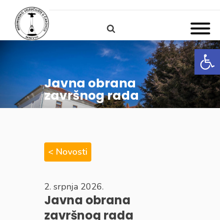
Open
Javna obrana
završnog rada
< Novosti
2. srpnja 2026.
Javna obrana
završnog rada