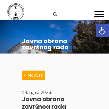
Open
Javna obrana
završnog rada
< Novosti
14. rujna 2023.
Javna obrana
završnog rada