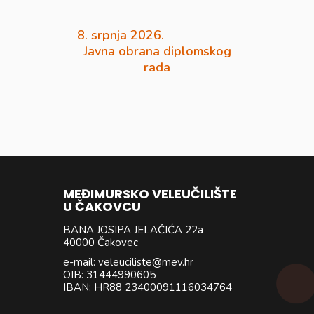
8. srpnja 2026.
Javna obrana diplomskog
rada
MEĐIMURSKO VELEUČILIŠTE
U ČAKOVCU
BANA JOSIPA JELAČIĆA 22a
40000 Čakovec
e-mail: veleuciliste@mev.hr
OIB: 31444990605
IBAN: HR88 23400091116034764