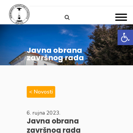
Open
Javna obrana
završnog rada
< Novosti
6. rujna 2023.
Javna obrana
završnog rada