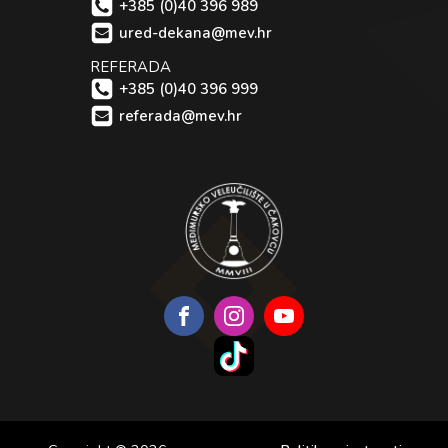
+385 (0)40 396 989
ured-dekana@mev.hr
REFERADA
+385 (0)40 396 999
referada@mev.hr