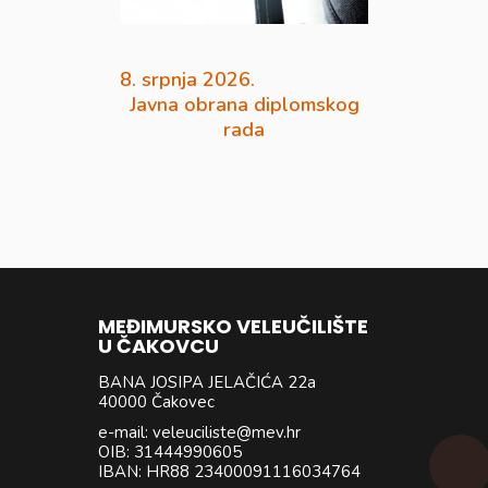
8. srpnja 2026.
Javna obrana diplomskog
rada
MEĐIMURSKO VELEUČILIŠTE
U ČAKOVCU
BANA JOSIPA JELAČIĆA 22a
40000 Čakovec
e-mail: veleuciliste@mev.hr
OIB: 31444990605
IBAN: HR88 23400091116034764