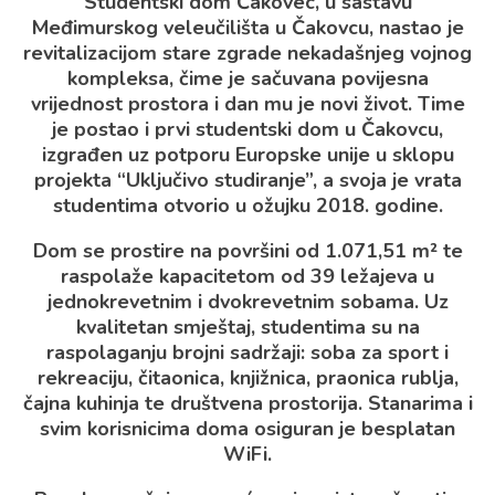
Studentski dom Čakovec, u sastavu
Međimurskog veleučilišta u Čakovcu, nastao je
revitalizacijom stare zgrade nekadašnjeg vojnog
kompleksa, čime je sačuvana povijesna
vrijednost prostora i dan mu je novi život. Time
je postao i prvi studentski dom u Čakovcu,
izgrađen uz potporu Europske unije u sklopu
projekta “Uključivo studiranje”, a svoja je vrata
studentima otvorio u ožujku 2018. godine.
Dom se prostire na površini od 1.071,51 m² te
raspolaže kapacitetom od 39 ležajeva u
jednokrevetnim i dvokrevetnim sobama. Uz
kvalitetan smještaj, studentima su na
raspolaganju brojni sadržaji: soba za sport i
rekreaciju, čitaonica, knjižnica, praonica rublja,
čajna kuhinja te društvena prostorija. Stanarima i
svim korisnicima doma osiguran je besplatan
WiFi.