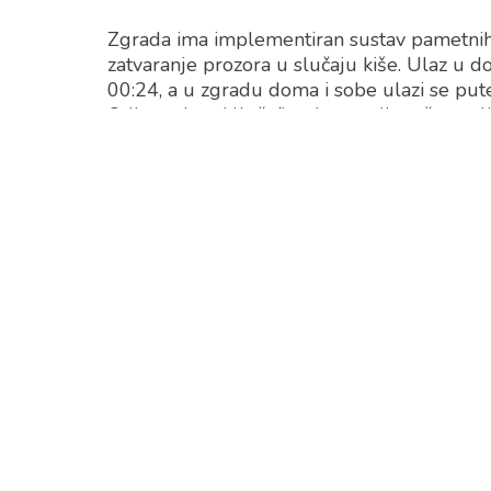
Zgrada ima implementiran sustav pametni
zatvaranje prozora u slučaju kiše. Ulaz u d
00:24, a u zgradu doma i sobe ulazi se pute
Odlaganjem ključa/kartice u odlagač reguli
električne energije u studentskoj sobi.
Prehrana je studentima osigurana u student
samom studentskom domu. Studenti smješt
prehranu koja im omogućuje do tri subven
U svim prostorijama doma dostupan je bespl
Od popratnih sadržaja studentima je na ras
opremljenom računalima.
Studenti se mogu družiti i rekreirati u sobi 
stolni tenis, stolni nogomet, pikado, švedsk
nalazi se street workout poligon.