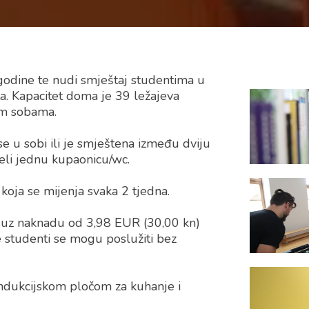
odine te nudi smještaj studentima u
ta. Kapacitet doma je 39 ležajeva
im sobama.
e u sobi ili je smještena između dviju
eli jednu kupaonicu/wc.
oja se mijenja svaka 2 tjedna.
e uz naknadu od 3,98 EUR (30,00 kn)
e studenti se mogu poslužiti bez
indukcijskom pločom za kuhanje i