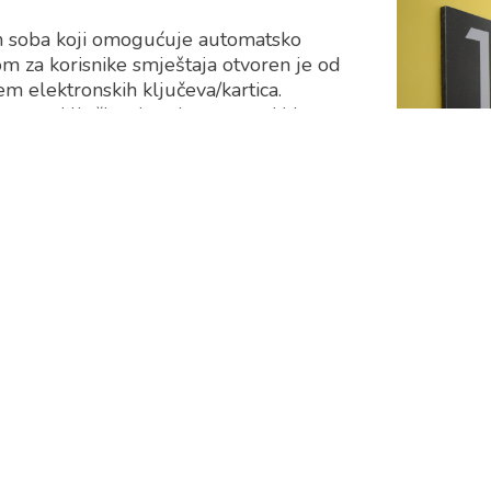
h soba koji omogućuje automatsko
om za korisnike smještaja otvoren je od
m elektronskih ključeva/kartica.
ra se uključivanje odnosno prekid
skom restoranu koji se nalazi u
eni u domu ostvaruju razinu prava na
cionirana obroka dnevno.
atni Wi-Fi internetski pristup.
polaganju knjižnica s čitaonicom
za sport i rekreaciju u kojoj su stol za
e ljestve i strunjače. U dvorištu doma