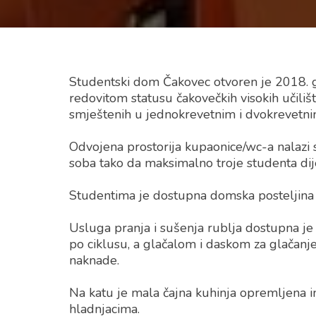
Studentski dom Čakovec otvoren je 2018. g
redovitom statusu čakovečkih visokih učiliš
smještenih u jednokrevetnim i dvokrevetn
Odvojena prostorija kupaonice/wc-a nalazi s
soba tako da maksimalno troje studenta dij
Studentima je dostupna domska posteljina k
Usluga pranja i sušenja rublja dostupna j
po ciklusu, a glačalom i daskom za glačanj
naknade.
Na katu je mala čajna kuhinja opremljena 
hladnjacima.